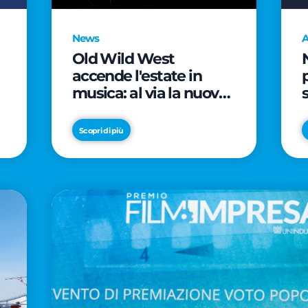
News
A
Old Wild West
accende l'estate in
musica: al via la nuova
edizione di "Music Star"
e le prestigiose
Scopri di più
partnership con Radio
Italia e Live Nation