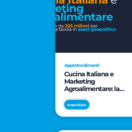
Approfondimenti
Cucina Italiana e
Marketing
Agroalimentare: la
rivoluzione da 205
milioni per trasformar
Scopri di più
la tavola in asset
geopolitico