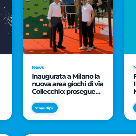
News
Inaugurata a Milano la
nuova area giochi di via
Collecchio: prosegue
l'impegno di CityLife e
e
SmartCityLife per gli
Scopri di più
spazi pubblici del
Municipio 8