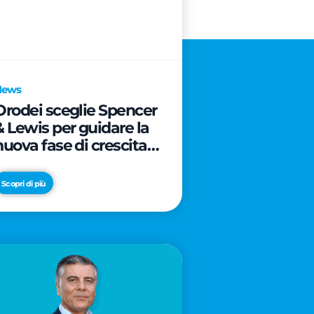
News
Orodei sceglie Spencer
& Lewis per guidare la
nuova fase di crescita e
di posizionamento del
brand
Scopri di più