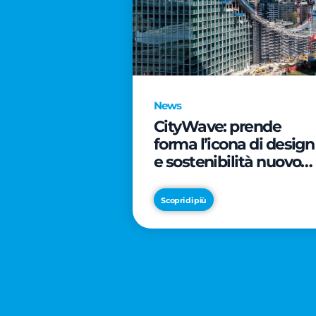
News
CityWave: prende
forma l’icona di design
e sostenibilità nuovo
tassello di CityLife
Scopri di più