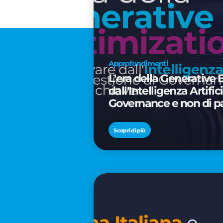
Approfondimenti
L'era della Generative 
dall'Intelligenza Artifi
Governance e non di p
Scopri di più