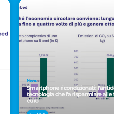
News
Smartphone ricondizionati: l'antido
tecnologia che fa risparmiare alle 
euro