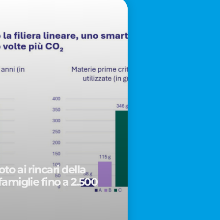
to ai rincari della
famiglie fino a 2.500