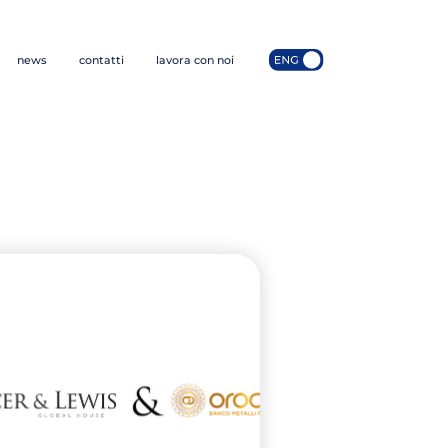
news
contatti
lavora con noi