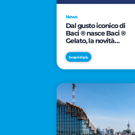
News
Dal gusto iconico di
Baci ® nasce Baci ®
Gelato, la novità
firmata Froneri
Scopri di più