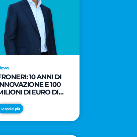
News
FRONERI: 10 ANNI DI
INNOVAZIONE E 100
MILIONI DI EURO DI
NUOVI INVESTIMENTI
PER LO SVILUPPO DEL
Scopri di più
MERCATO ITALIANO
DEL GELATO