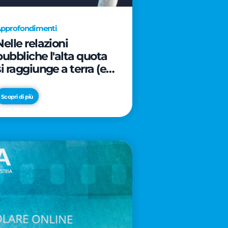
pprofondimenti
Nelle relazioni
pubbliche l'alta quota
si raggiunge a terra (e
davanti ad un caffè)
Scopri di più