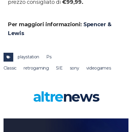
prezzo consigliato di
€99,99.
Per maggiori informazioni:
Spencer &
Lewis
playstation
Ps
Classic
retrogaming
SIE
sony
videogames
altre
news