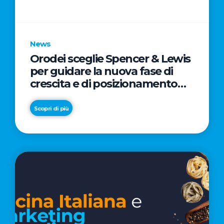
parole
chiave
News
Orodei sceglie Spencer & Lewis
per guidare la nuova fase di
crescita e di posizionamento
del brand
Scopri di più