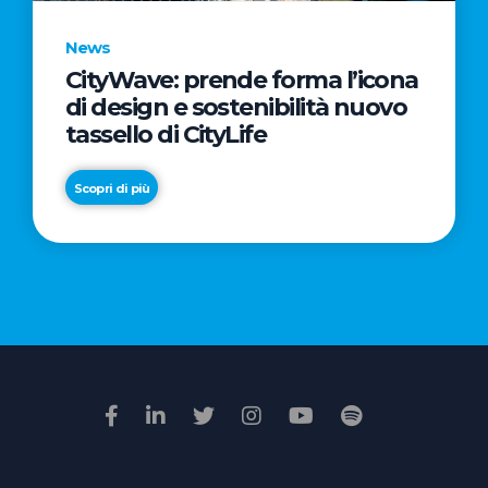
News
CityWave: prende forma l’icona
News
di design e sostenibilità nuovo
Premio
tassello di CityLife
Film
Impresa
Scopri di più
2026:
“Passione
Scopri di più
di
famiglia”
vince
il
voto
della
giuria
popolare
online