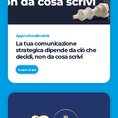
AL
CINEMA
NELLA
CAMPAGNA
DIRETTA
Approfondimenti
DAL
La tua comunicazione
REGISTA
strategica dipende da ciò che
PREMIO
decidi, non da cosa scrivi
OSCAR®
TAIKA
Scopri di più
WAITITI