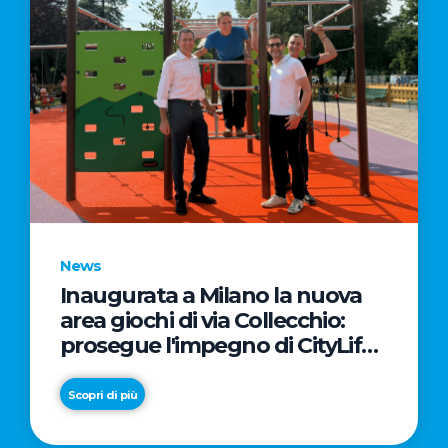
News
Inaugurata a Milano la nuova
area giochi di via Collecchio:
prosegue l'impegno di CityLife
e SmartCityLife per gli spazi
pubblici del Municipio 8
Scopri di più