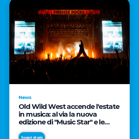
News
Old Wild West accende l'estate
in musica: al via la nuova
edizione di "Music Star" e le
prestigiose partnership con
Radio Italia e Live Nation
Scopri di più