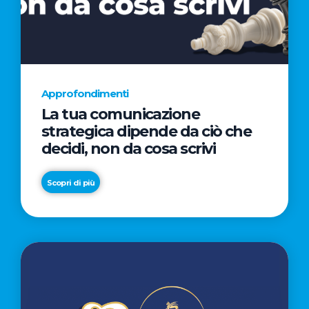
AL
CINEMA
NELLA
CAMPAGNA
DIRETTA
Approfondimenti
DAL
La tua comunicazione
REGISTA
strategica dipende da ciò che
PREMIO
decidi, non da cosa scrivi
OSCAR®
TAIKA
Scopri di più
WAITITI