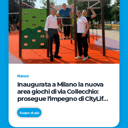
News
Inaugurata a Milano la nuova
area giochi di via Collecchio:
prosegue l'impegno di CityLife
e SmartCityLife per gli spazi
pubblici del Municipio 8
Scopri di più