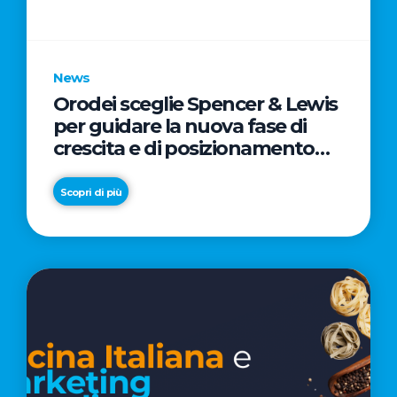
parole
chiave
News
Orodei sceglie Spencer & Lewis
per guidare la nuova fase di
crescita e di posizionamento
del brand
Scopri di più