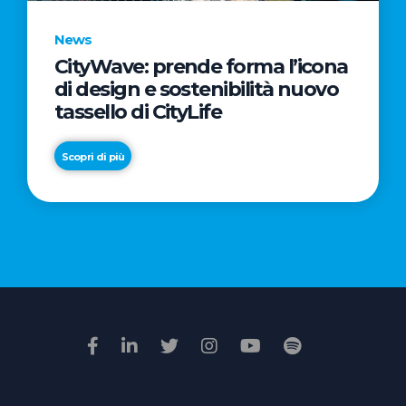
News
CityWave: prende forma l’icona
News
di design e sostenibilità nuovo
Premio
tassello di CityLife
Film
Impresa
Scopri di più
2026:
“Passione
Scopri di più
di
famiglia”
vince
il
voto
della
giuria
popolare
online