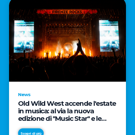
News
Old Wild West accende l'estate
in musica: al via la nuova
edizione di "Music Star" e le
prestigiose partnership con
Radio Italia e Live Nation
Scopri di più