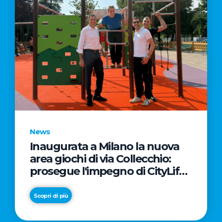
News
Inaugurata a Milano la nuova
area giochi di via Collecchio:
prosegue l'impegno di CityLife
e SmartCityLife per gli spazi
pubblici del Municipio 8
Scopri di più