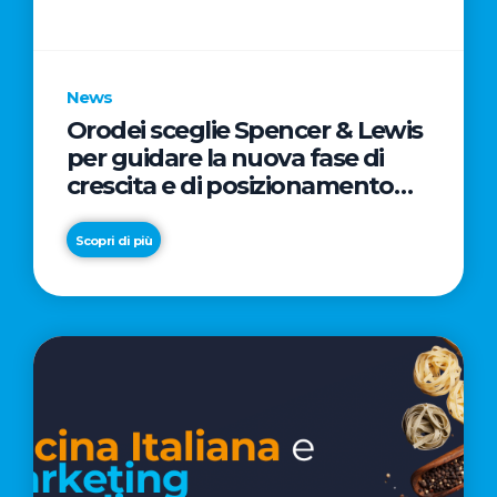
parole
chiave
News
Orodei sceglie Spencer & Lewis
per guidare la nuova fase di
crescita e di posizionamento
del brand
Scopri di più