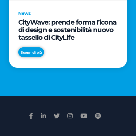
News
CityWave: prende forma l’icona
News
di design e sostenibilità nuovo
Premio
tassello di CityLife
Film
Impresa
Scopri di più
2026:
“Passione
Scopri di più
di
famiglia”
vince
il
voto
della
giuria
popolare
online