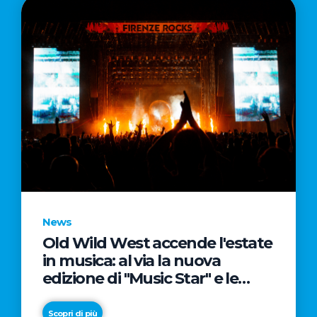
News
Old Wild West accende l'estate
in musica: al via la nuova
edizione di "Music Star" e le
prestigiose partnership con
Radio Italia e Live Nation
Scopri di più