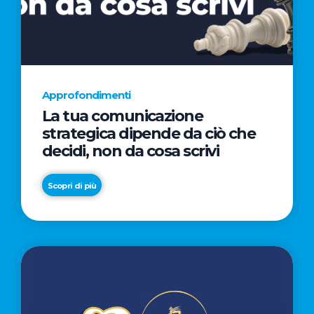
AL
CINEMA
NELLA
CAMPAGNA
DIRETTA
Approfondimenti
DAL
La tua comunicazione
REGISTA
strategica dipende da ciò che
PREMIO
decidi, non da cosa scrivi
OSCAR®
TAIKA
Scopri di più
WAITITI