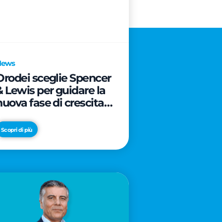
News
Orodei sceglie Spencer
& Lewis per guidare la
nuova fase di crescita e
di posizionamento del
brand
Scopri di più