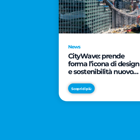
News
CityWave: prende
forma l’icona di design
e sostenibilità nuovo
tassello di CityLife
Scopri di più