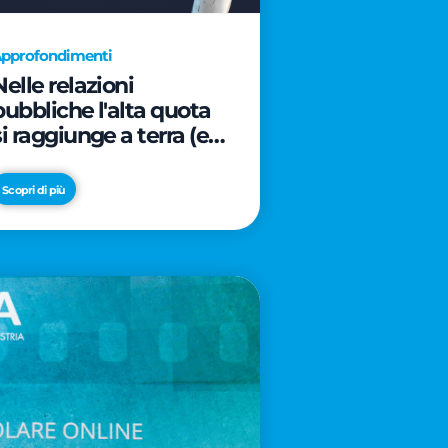
pprofondimenti
Nelle relazioni
pubbliche l'alta quota
si raggiunge a terra (e
davanti ad un caffè)
Scopri di più