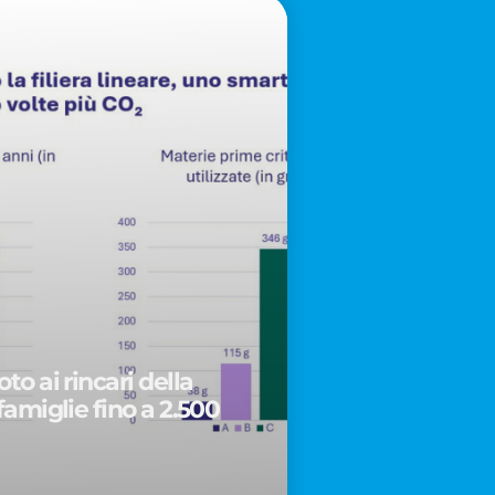
to ai rincari della
famiglie fino a 2.500