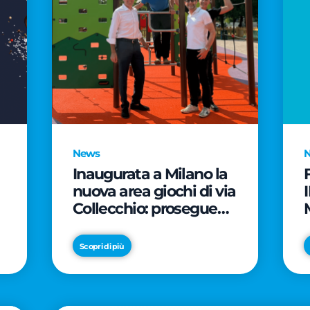
News
Inaugurata a Milano la
nuova area giochi di via
Collecchio: prosegue
l'impegno di CityLife e
e
SmartCityLife per gli
Scopri di più
spazi pubblici del
Municipio 8