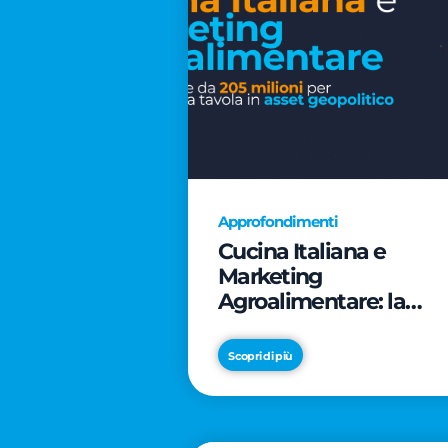
Approfondimenti
Cucina Italiana e
Marketing
Agroalimentare: la
rivoluzione da 205
milioni per trasformar
Scopri di più
la tavola in asset
geopolitico