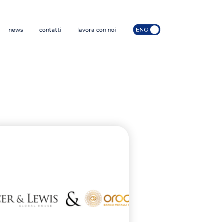
news
contatti
lavora con noi