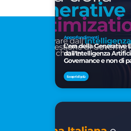
Approfondimenti
L'era della Generative 
dall'Intelligenza Artifi
Governance e non di p
Scopri di più