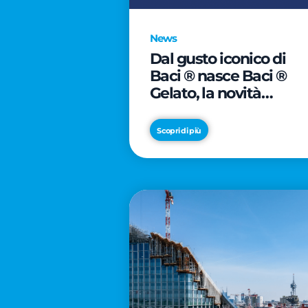
News
Dal gusto iconico di
Baci ® nasce Baci ®
Gelato, la novità
firmata Froneri
Scopri di più