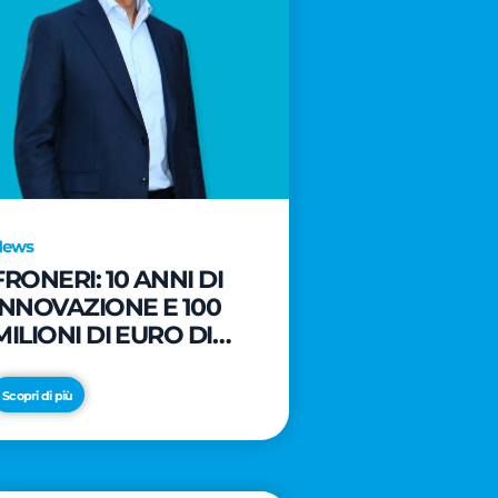
News
FRONERI: 10 ANNI DI
INNOVAZIONE E 100
MILIONI DI EURO DI
NUOVI INVESTIMENTI
PER LO SVILUPPO DEL
Scopri di più
MERCATO ITALIANO
DEL GELATO