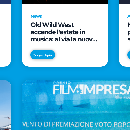
News
A
Old Wild West
accende l'estate in
musica: al via la nuova
edizione di "Music Star"
e le prestigiose
Scopri di più
partnership con Radio
Italia e Live Nation