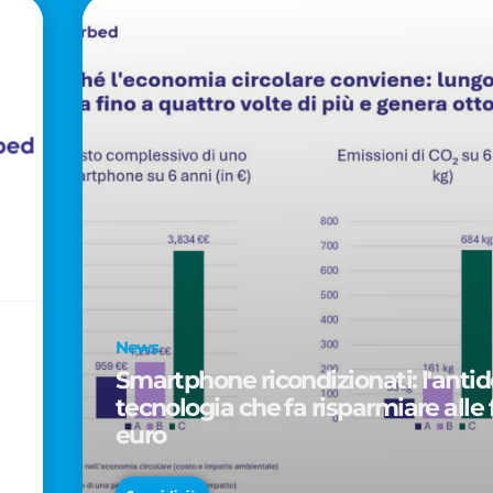
News
Smartphone ricondizionati: l'antido
tecnologia che fa risparmiare alle 
euro