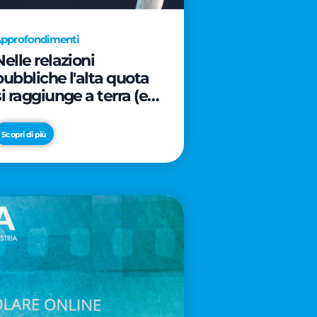
pprofondimenti
Nelle relazioni
pubbliche l'alta quota
si raggiunge a terra (e
davanti ad un caffè)
Scopri di più