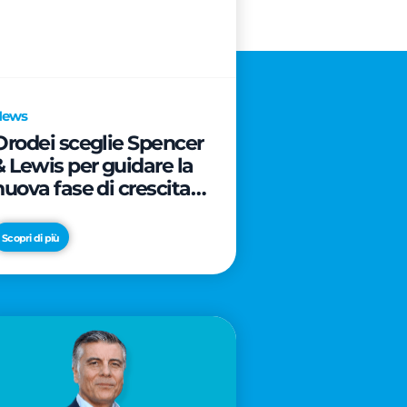
News
Orodei sceglie Spencer
& Lewis per guidare la
nuova fase di crescita e
di posizionamento del
brand
Scopri di più