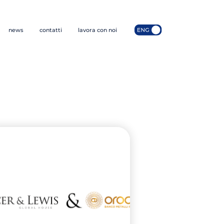
news
contatti
lavora con noi