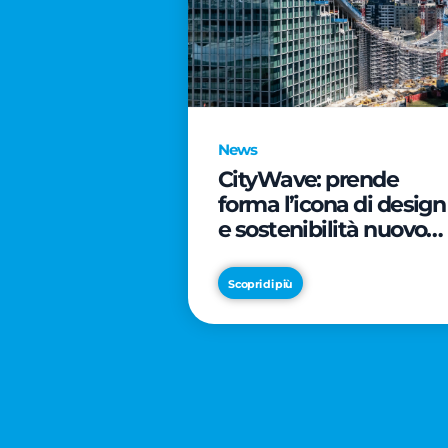
News
CityWave: prende
forma l’icona di design
e sostenibilità nuovo
tassello di CityLife
Scopri di più