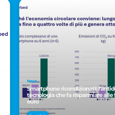
News
Smartphone ricondizionati: l'antido
tecnologia che fa risparmiare alle 
euro