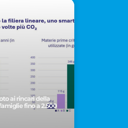
to ai rincari della
famiglie fino a 2.500