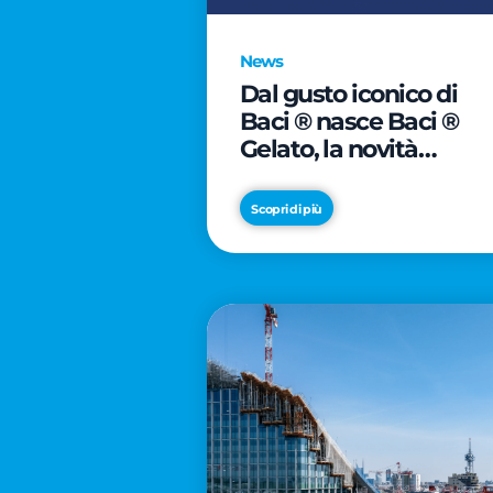
News
Dal gusto iconico di
Baci ® nasce Baci ®
Gelato, la novità
firmata Froneri
Scopri di più