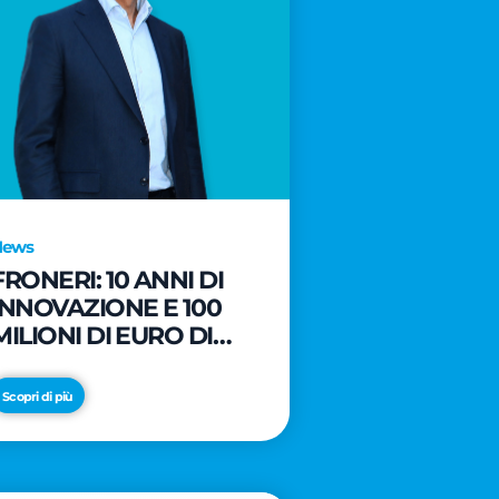
News
FRONERI: 10 ANNI DI
INNOVAZIONE E 100
MILIONI DI EURO DI
NUOVI INVESTIMENTI
PER LO SVILUPPO DEL
Scopri di più
MERCATO ITALIANO
DEL GELATO