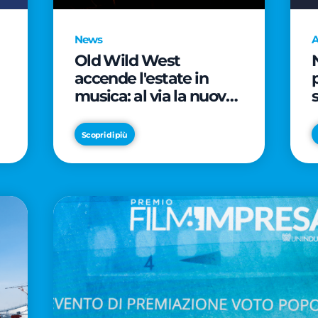
News
A
Old Wild West
accende l'estate in
musica: al via la nuova
edizione di "Music Star"
e le prestigiose
Scopri di più
partnership con Radio
Italia e Live Nation