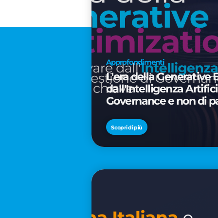
Approfondimenti
L'era della Generative 
dall'Intelligenza Artifi
Governance e non di p
Scopri di più