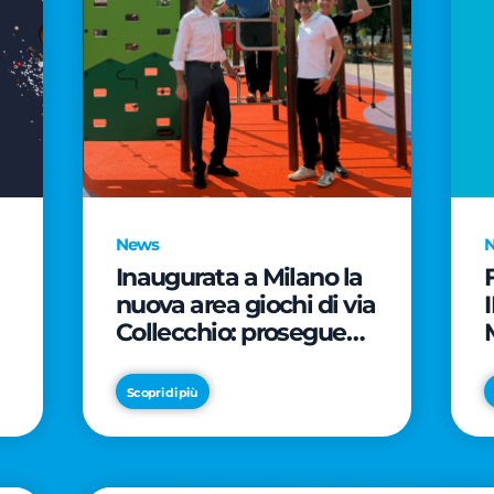
News
Inaugurata a Milano la
nuova area giochi di via
Collecchio: prosegue
l'impegno di CityLife e
e
SmartCityLife per gli
Scopri di più
spazi pubblici del
Municipio 8