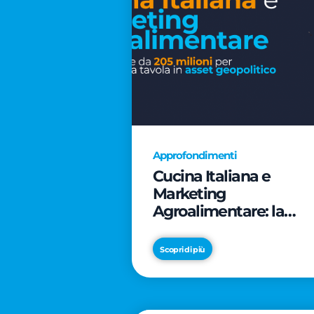
Approfondimenti
Cucina Italiana e
Marketing
Agroalimentare: la
rivoluzione da 205
milioni per trasformar
Scopri di più
la tavola in asset
geopolitico