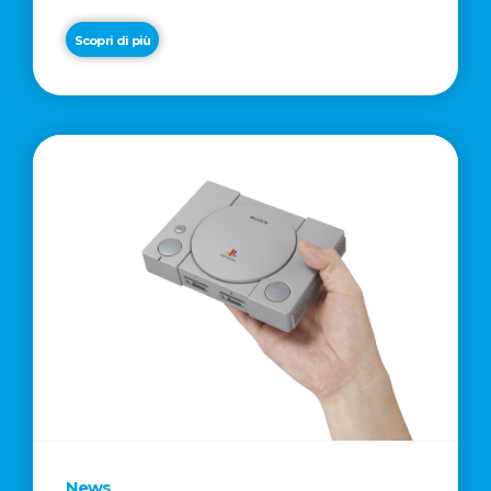
'BINARIO F FROM FACEBOOK'
Scopri di più
News