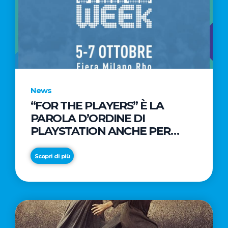
News
“FOR THE PLAYERS” È LA
PAROLA D’ORDINE DI
PLAYSTATION ANCHE PER
L’EDIZIONE 2018 DI MILAN
GAMES WEEK
Scopri di più