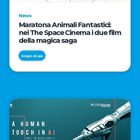
News
Maratona Animali Fantastici:
News
News
nei The Space Cinema i due film
SKS365
TWINKLY
della magica saga
SCOMMETTE
AFFIDA
SU
A
Scopri di più
SPENCER
SPENCER
&
&
Scopri di più
Scopri di più
LEWIS
LEWIS
LA
GESTIONE
WORLDWIDE
DEI
SOCIAL
MEDIA
E