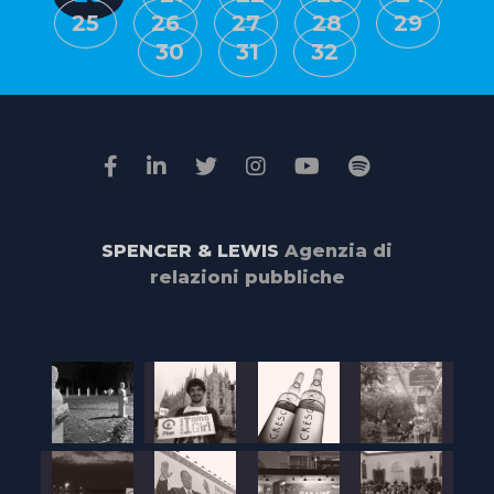
un
25
26
27
28
29
documentario
30
31
32
SPENCER & LEWIS
Agenzia di
relazioni pubbliche