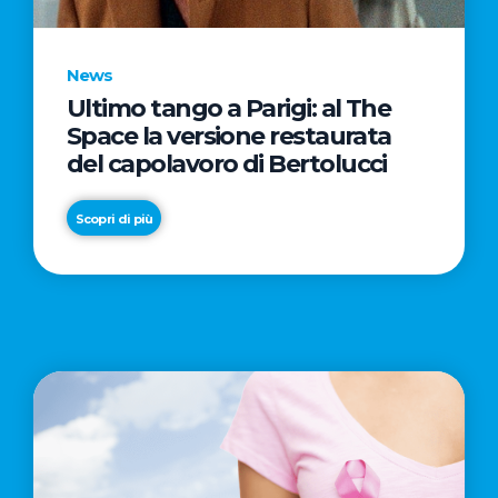
News
Ultimo tango a Parigi: al The
News
News
Space la versione restaurata
Torna
Il
del capolavoro di Bertolucci
al
5x1000
The
a
Scopri di più
Space
Telefono
il
Azzurro
Scopri di più
Scopri di più
film
evento
“Van
Gogh
–
Tra
il
grano