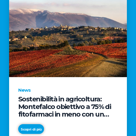
News
Sostenibilità in agricoltura:
Montefalco obiettivo a 75% di
fitofarmaci in meno con un
risparmio 60milioni di euro per
l’Umbria
Scopri di più