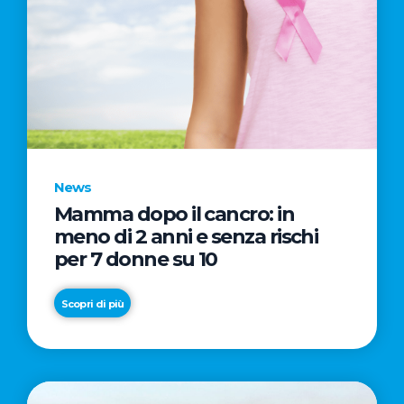
e
il
cielo”
News
Mamma dopo il cancro: in
meno di 2 anni e senza rischi
per 7 donne su 10
Scopri di più