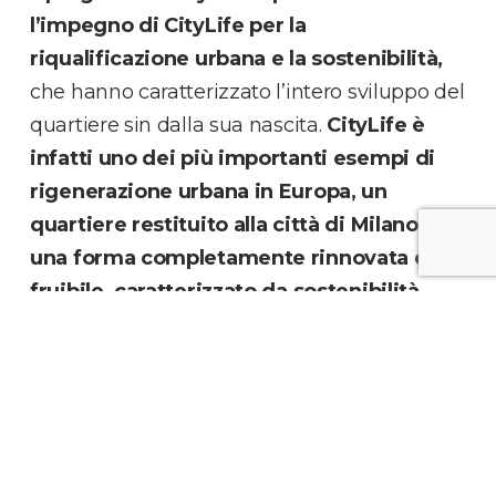
l’impegno di CityLife per la
riqualificazione urbana e la sostenibilità,
che hanno caratterizzato l’intero sviluppo del
quartiere sin dalla sua nascita.
CityLife è
infatti uno dei più importanti esempi di
rigenerazione urbana in Europa, un
quartiere restituito alla città di Milano in
una forma completamente rinnovata e
fruibile, caratterizzato da sostenibilità,
qualità della vita e servizi. Con ben 17
ettari di estensione ed oltre 2000 alberi, il
parco di CityLife, la cui gestione è affidata
a SmartCityLife, è una delle principali aree
verdi dell’area urbana di Milano
, un
frequentatissimo polmone verde aperto al