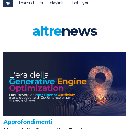
dimmi chi sei
playlink
that's you
altre
news
Approfondimenti