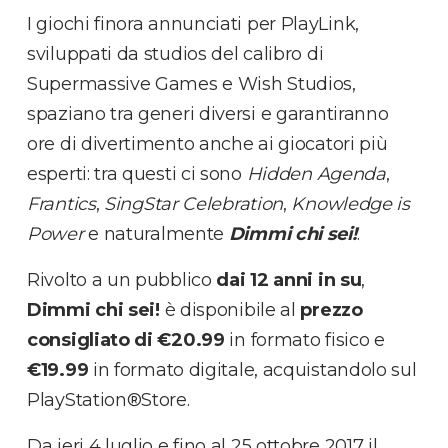
I giochi finora annunciati per PlayLink,
sviluppati da studios del calibro di
Supermassive Games e Wish Studios,
spaziano tra generi diversi e garantiranno
ore di divertimento anche ai giocatori più
esperti: tra questi ci sono
Hidden Agenda
,
Frantics
,
SingStar Celebration
,
Knowledge is
Power
e naturalmente
Dimmi chi sei!
.
Rivolto a un pubblico
dai 12 anni in su
,
Dimmi chi sei!
è disponibile al
prezzo
consigliato di €20.99
in formato fisico e
€19.99
in formato digitale, acquistandolo sul
PlayStation®Store.
Da ieri 4 luglio e fino al 25 ottobre 2017 il