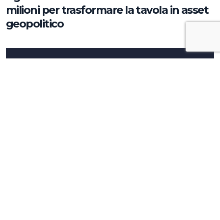
milioni per trasformare la tavola in asset
geopolitico
Approfondimenti
La tua comunicazione strategica
dipende da ciò che decidi, non da cosa
scrivi