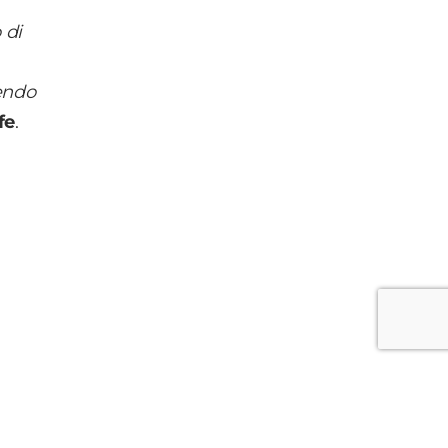
 di
endo
fe
.