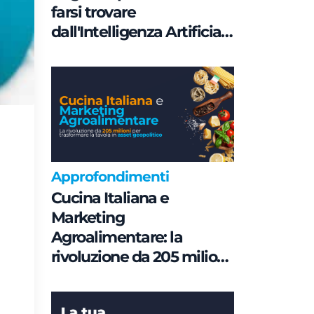
farsi trovare
dall'Intelligenza Artificiale
è una questione di
Governance e non di
parole chiave
Approfondimenti
Cucina Italiana e
Marketing
Agroalimentare: la
rivoluzione da 205 milioni
per trasformare la tavola
in asset geopolitico