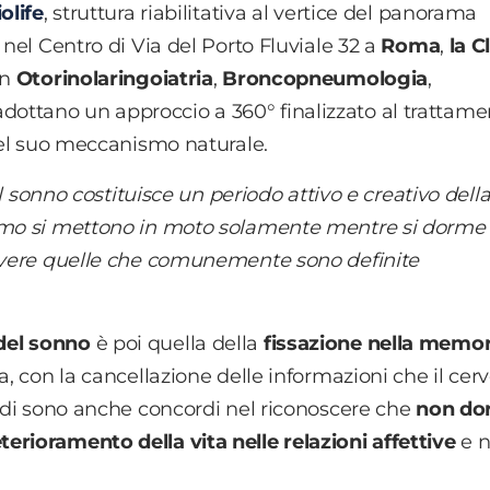
olife
, struttura riabilitativa al vertice del panorama
 nel Centro di Via del Porto Fluviale 32 a
Roma
,
la C
in
Otorinolaringoiatria
,
Broncopneumologia
,
dottano un approccio a 360° finalizzato al trattame
 del suo meccanismo naturale.
il sonno costituisce un periodo attivo e creativo della
ismo si mettono in moto solamente mentre si dorme
 avere quelle che comunemente sono definite
del sonno
è poi quella della
fissazione nella memor
a, con la cancellazione delle informazioni che il cerv
tudi sono anche concordi nel riconoscere che
non do
terioramento della vita nelle relazioni affettive
e n