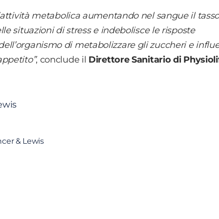
l’attività metabolica aumentando nel sangue il tasso
e situazioni di stress e indebolisce le risposte
ell’organismo di metabolizzare gli zuccheri e influ
appetito”
, conclude il
Direttore Sanitario di Physioli
ewis
cer & Lewis
altre
news