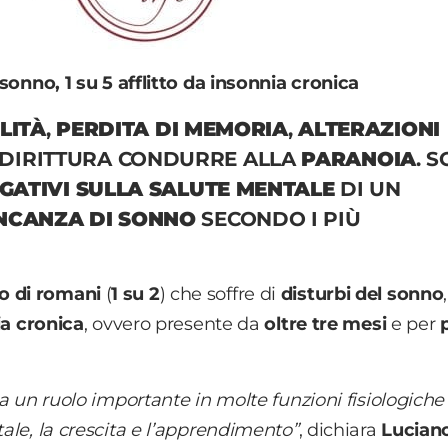
l sonno, 1 su 5 afflitto da insonnia cronica
ILITÀ
,
PERDITA DI MEMORIA
,
ALTERAZIONI
DIRITTURA CONDURRE ALLA
PARANOIA
. 
EGATIVI SULLA SALUTE MENTALE
DI UN
CANZA DI SONNO
SECONDO I PIÙ
.
o di romani
(
1 su 2
) che soffre di
disturbi del sonno
a cronica
, ovvero presente da
oltre tre mesi
e per
oca un ruolo importante in molte funzioni fisiologiche
tale, la crescita e l’apprendimento”
, dichiara
Lucian