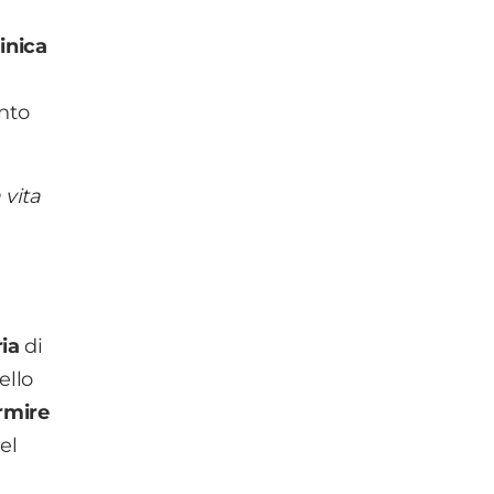
linica
nto
 vita
ia
di
ello
rmire
el