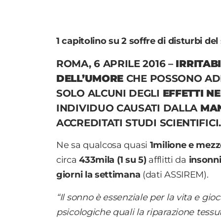
1 capitolino su 2 soffre di disturbi de
ROMA, 6 APRILE 2016
–
IRRITAB
DELL’UMORE
CHE POSSONO AD
SOLO ALCUNI DEGLI
EFFETTI N
INDIVIDUO CAUSATI DALLA
MAN
ACCREDITATI STUDI SCIENTIFICI
Ne sa qualcosa quasi
1milione e mezz
circa
433mila (1 su 5)
afflitti da
insonni
giorni la settimana
(dati ASSIREM).
“Il sonno è essenziale per la vita e gi
psicologiche quali la riparazione tessu