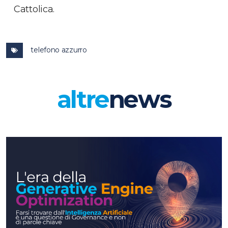
Cattolica.
telefono azzurro
altre
news