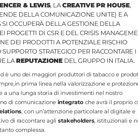
ENCER & LEWIS
, LA
CREATIVE PR HOUSE
,
IENDE DELLA COMUNICAZIONE UNITE) E A
S SI OCCUPERÀ DELLA GESTIONE DELLA
 PROGETTI DI CSR E DEL CRISIS MANAGEM
E DEI PRODOTTI A POTENZIALE RISCHIO
O SUPPORTO STRATEGICO PER RACCONTARE I
RE LA
REPUTAZIONE
DEL GRUPPO IN ITALIA.
d è uno dei maggiori produttori di tabacco e prodot
empre,
in prima linea nella valorizzazione e protezion
ie a una lunga storia di investimenti nel nostro
iano di comunicazione
integrato
che avrà il proprio 
elations
, con un’attenzione particolare al digitale e
tivo di raccontare agli
stakeholders
, istituzionali e 
e tanto complessa.