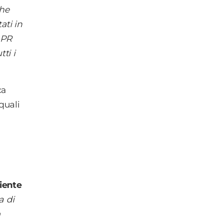
che
ati in
 PR
ti i
ca
quali
iente
a di
n