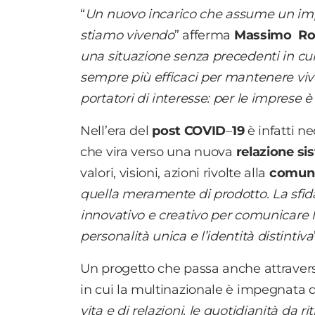
“
Un nuovo incarico che assume un imp
stiamo vivendo
” afferma
Massimo R
una situazione senza precedenti in cui
sempre più efficaci per mantenere vivo 
portatori di interesse: per le imprese è 
Nell’era del
post COVID
–
19
è infatti n
che vira verso una nuova
relazione si
valori, visioni, azioni rivolte alla
comun
quella meramente di prodotto. La sfid
innovativo e creativo per comunicare l
personalità unica e l’identità distintiva
Un progetto che passa anche attraverso
in cui la multinazionale è impegnata d
vita e di relazioni, le quotidianità da r