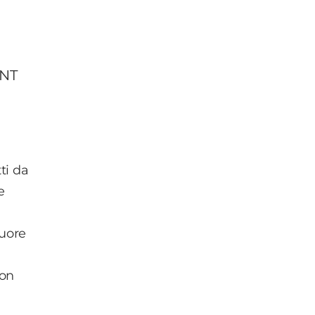
ENT
ti da
e
cuore
non