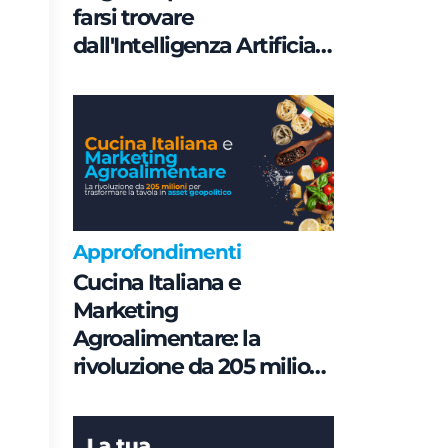
farsi trovare
dall'Intelligenza Artificiale
è una questione di
Governance e non di
parole chiave
Approfondimenti
Cucina Italiana e
Marketing
Agroalimentare: la
rivoluzione da 205 milioni
per trasformare la tavola
in asset geopolitico