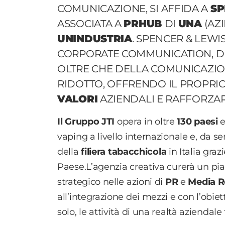
COMUNICAZIONE, SI AFFIDA A
SP
ASSOCIATA A
PRHUB
DI
UNA
(AZ
UNINDUSTRIA
. SPENCER & LEWI
CORPORATE COMMUNICATION, DEI
OLTRE CHE DELLA COMUNICAZION
RIDOTTO, OFFRENDO IL PROPRI
VALORI
AZIENDALI E RAFFORZA
Il Gruppo JTI
opera in oltre
130 paesi
e
vaping a livello internazionale e, da s
della
filiera tabacchicola
in Italia graz
Paese.L’agenzia creativa curerà un p
strategico nelle azioni di
PR
e
Media R
all’integrazione dei mezzi e con l’obiet
solo, le attività di una realtà aziendal