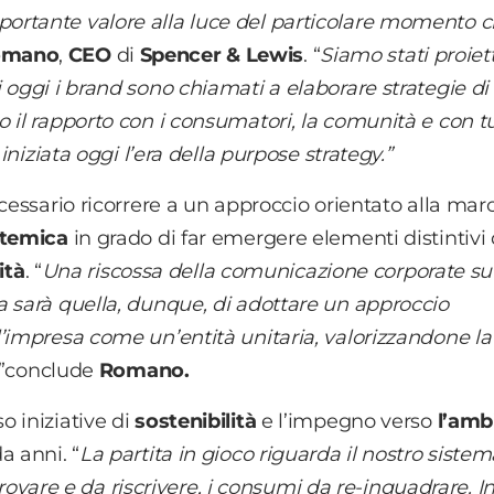
ortante valore alla luce del particolare momento 
omano
,
CEO
di
Spencer & Lewis
. “
Siamo stati proiett
 oggi i brand sono chiamati a elaborare strategie di
il rapporto con i consumatori, la comunità e con tut
iniziata oggi l’era della purpose strategy.”
ecessario ricorrere a u
n approccio orientato alla mar
stemica
in grado di far emergere elementi distintivi 
ità
. “
Una riscossa della comunicazione corporate su
a sarà quella, dunque, di adottare un approccio
’impresa come un’entità unitaria, valorizzandone la
”conclude
Romano.
 iniziative di
sostenibilità
e l’impegno verso
l’amb
a anni. “
La partita in gioco riguarda il nostro sistem
itrovare e da riscrivere, i consumi da re-inquadrare. I