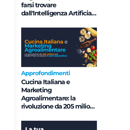
farsi trovare
dall'Intelligenza Artificiale
è una questione di
Governance e non di
parole chiave
Approfondimenti
Cucina Italiana e
Marketing
Agroalimentare: la
rivoluzione da 205 milioni
per trasformare la tavola
in asset geopolitico