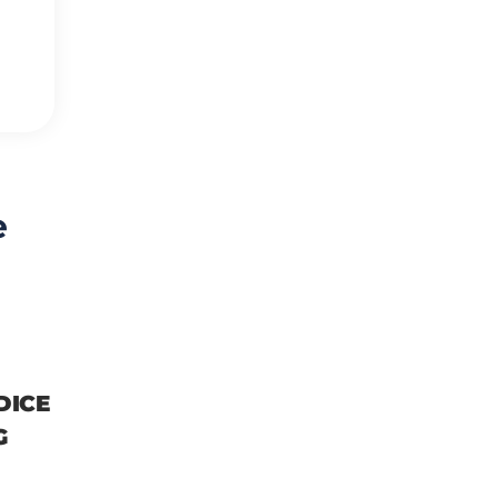
e
DICE
G