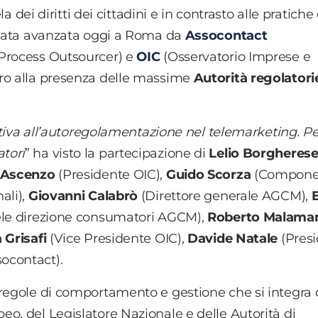
a dei diritti dei cittadini e in contrasto alle pratiche
 stata avanzata oggi a Roma da
Assocontact
 Process Outsourcer) e
OIC
(Osservatorio Imprese e
tro alla presenza delle massime
Autorità regolatori
iva all’autoregolamentazione nel telemarketing. P
tori
” ha visto la partecipazione di
Lelio Borgheres
 Ascenzo
(Presidente OIC),
Guido Scorza
(Compone
ali),
Giovanni Calabrò
(Direttore generale AGCM),
tele direzione consumatori AGCM),
Roberto Malama
 Grisafi
(Vice Presidente OIC),
Davide Natale
(Pres
ocontact).
regole di comportamento e gestione che si integra 
o, del Legislatore Nazionale e delle Autorità di