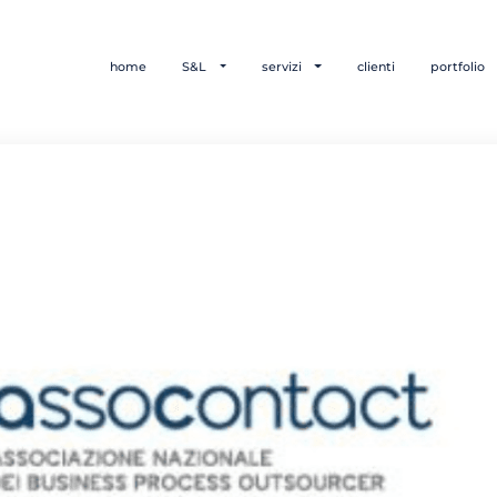
home
S&L
servizi
clienti
portfolio