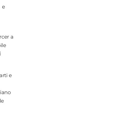
a e
rcer a
ile
i
arti e
siano
le