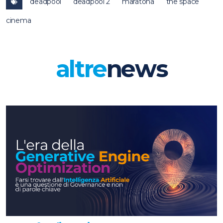
deadpool
deadpool 2
maratona
the space
cinema
altre
news