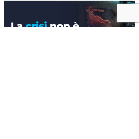
Approfondimenti
La crisi non è un'emergenza, ma il vero
test per la tua azienda
altre
news