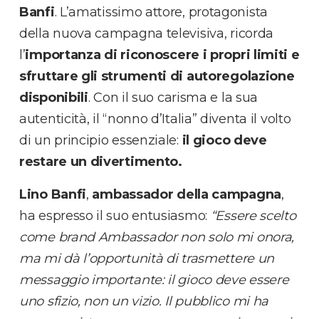
Banfi
. L’amatissimo attore, protagonista
della nuova campagna televisiva, ricorda
l’
importanza di riconoscere i propri limiti e
sfruttare gli strumenti di autoregolazione
disponibili
. Con il suo carisma e la sua
autenticità, il “nonno d’Italia” diventa il volto
di un principio essenziale:
il gioco deve
restare un divertimento.
Lino Banfi
,
ambassador della campagna
,
ha espresso il suo entusiasmo:
“Essere scelto
come brand Ambassador non solo mi onora,
ma mi dà l’opportunità di trasmettere un
messaggio importante: il gioco deve essere
uno sfizio, non un vizio. Il pubblico mi ha