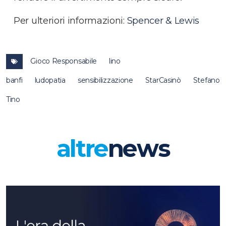
Per ulteriori informazioni:
Spencer & Lewis
Gioco Responsabile
lino
banfi
ludopatia
sensibilizzazione
StarCasinò
Stefano
Tino
altre
news