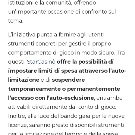
istituzioni e la comunità, offrendo
un’importante occasione di confronto sul
tema.
L’iniziativa punta a fornire agli utenti
strumenti concreti per gestire il proprio
comportamento di gioco in modo sicuro. Tra
questi,
StarCasinò
offre la possibilità di
impostare limiti di spesa attraverso l’auto-
limitazione
e di
sospendere
temporaneamente o permanentemente
l’accesso con l’auto-esclusione
, entrambe
attivabili direttamente dal conto di gioco.
Inoltre, alla luce del bando gara per le nuove
licenze, saranno presto disponibili strumenti
per la limitazione del tempo e della spesa