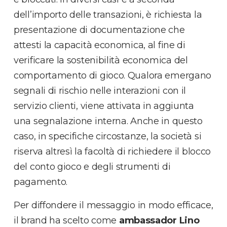
dell’importo delle transazioni, è richiesta la
presentazione di documentazione che
attesti la capacità economica, al fine di
verificare la sostenibilità economica del
comportamento di gioco. Qualora emergano
segnali di rischio nelle interazioni con il
servizio clienti, viene attivata in aggiunta
una segnalazione interna. Anche in questo
caso, in specifiche circostanze, la società si
riserva altresì la facoltà di richiedere il blocco
del conto gioco e degli strumenti di
pagamento.
Per diffondere il messaggio in modo efficace,
il brand ha scelto come
ambassador Lino