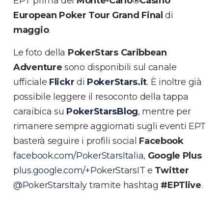
EPT prima del
Monte-Carlo
®Casino
European Poker Tour Grand Final
di
maggio
.
Le foto della
PokerStars Caribbean
Adventure
sono disponibili sul canale
ufficiale
Flickr
di
PokerStars.it
. È inoltre già
possibile leggere il resoconto della tappa
caraibica su
PokerStarsBlog
, mentre per
rimanere sempre aggiornati sugli eventi EPT
basterà seguire i profili social
Facebook
facebook.com/PokerStarsItalia
,
Google Plus
plus.google.com/+PokerStarsIT
e
Twitter
@PokerStarsItaly
tramite hashtag
#EPTlive
.