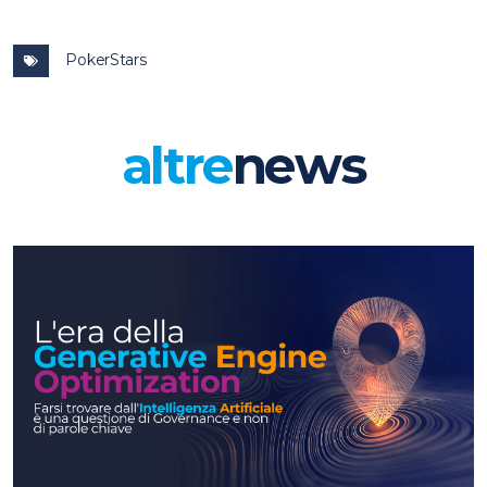
PokerStars
altre
news