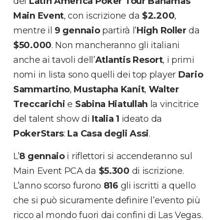
del
Latin America Poker Tour Bahamas
Main Event
, con iscrizione da
$2.200
,
mentre il
9 gennaio
partirà l’
High Roller
da
$50.000
. Non mancheranno gli italiani
anche ai tavoli dell’
Atlantis Resort
, i primi
nomi in lista sono quelli dei top player
Dario
Sammartino
,
Mustapha Kanit
,
Walter
Treccarichi
e
Sabina Hiatullah
la vincitrice
del talent show di
Italia 1
ideato da
PokerStars
:
La Casa degli Assi
.
L’
8 gennaio
i riflettori si accenderanno sul
Main Event PCA da
$5.300
di iscrizione.
L’anno scorso furono
816
gli iscritti a quello
che si può sicuramente definire l’evento più
ricco al mondo fuori dai confini di Las Vegas.