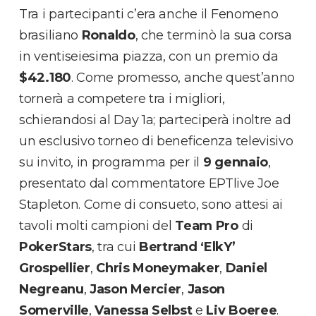
Tra i partecipanti c’era anche il Fenomeno
brasiliano
Ronaldo
, che terminò la sua corsa
in ventiseiesima piazza, con un premio da
$42.180
. Come promesso, anche quest’anno
tornerà a competere tra i migliori,
schierandosi al Day 1a; parteciperà inoltre ad
un esclusivo torneo di beneficenza televisivo
su invito, in programma per il
9 gennaio
,
presentato dal commentatore EPTlive Joe
Stapleton. Come di consueto, sono attesi ai
tavoli molti campioni del
Team Pro
di
PokerStars
, tra cui
Bertrand ‘ElkY’
Grospellier
,
Chris Moneymaker
,
Daniel
Negreanu
,
Jason Mercier
,
Jason
Somerville
,
Vanessa Selbst
e
Liv Boeree
.