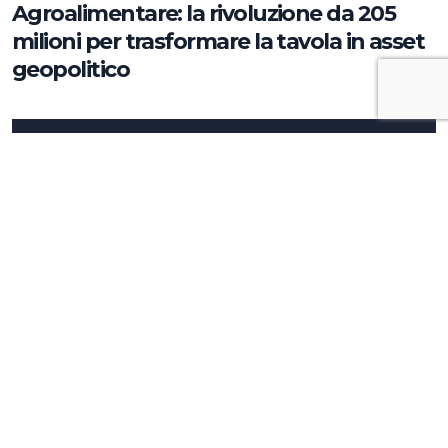
Agroalimentare: la rivoluzione da 205
milioni per trasformare la tavola in asset
geopolitico
Approfondimenti
La tua comunicazione strategica
dipende da ciò che decidi, non da cosa
scrivi