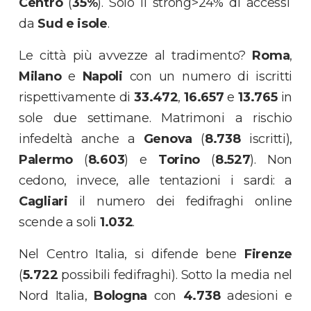
Centro
(
35%
). Solo il strong>24% di accessi
da
Sud e isole
.
Le città più avvezze al tradimento?
Roma
,
Milano
e
Napoli
con un numero di iscritti
rispettivamente di
33.472
,
16.657
e
13.765
in
sole due settimane. Matrimoni a rischio
infedeltà anche a
Genova
(
8.738
iscritti),
Palermo
(
8.603
) e
Torino
(
8.527
). Non
cedono, invece, alle tentazioni i sardi: a
Cagliari
il numero dei fedifraghi online
scende a soli
1.032
.
Nel Centro Italia, si difende bene
Firenze
(
5.722
possibili fedifraghi). Sotto la media nel
Nord Italia,
Bologna
con
4.738
adesioni e