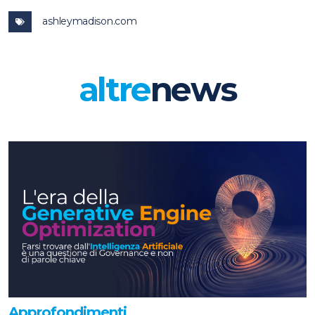
ashleymadison.com
altre
news
Approfondimenti