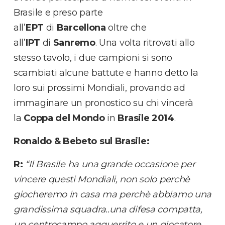
Brasile e preso parte
all’
EPT
di
Barcellona
oltre che
all’
IPT
di
Sanremo
. Una volta ritrovati allo
stesso tavolo, i due campioni si sono
scambiati alcune battute e hanno detto la
loro sui prossimi Mondiali, provando ad
immaginare un pronostico su chi vincerà
la
Coppa del Mondo
in
Brasile 2014
.
Ronaldo & Bebeto sul Brasile:
R:
“Il Brasile ha una grande occasione per
vincere questi Mondiali, non solo perchè
giocheremo in casa ma perchè abbiamo una
grandissima squadra..una difesa compatta,
un centrocampo agguerrito e un giocatore