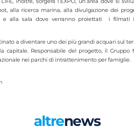
LIFE, inoltre, sorgerà l’EXPO, un’area dove si svil
bot, alla ricerca marina, alla divulgazione dei proge
 e alla sala dove verranno proiettati i filmati
inato a diventare uno dei più grandi acquari sul terr
la capitale. Responsabile del progetto, il Gruppo 
azionale nei parchi di intrattenimento per famiglie.
m
altre
news