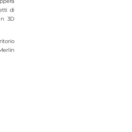
upperà
tti di
 in 3D
itorio
Merlin