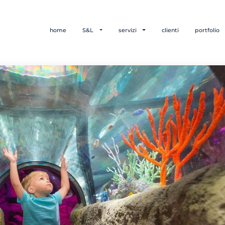
home
S&L
servizi
clienti
portfolio