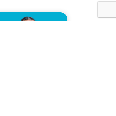
ews
RONERI: 10 ANNI DI
NNOVAZIONE E 100