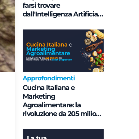
farsi trovare
dall'Intelligenza Artificiale
è una questione di
Governance e non di
parole chiave
Approfondimenti
Cucina Italiana e
Marketing
Agroalimentare: la
rivoluzione da 205 milioni
per trasformare la tavola
in asset geopolitico