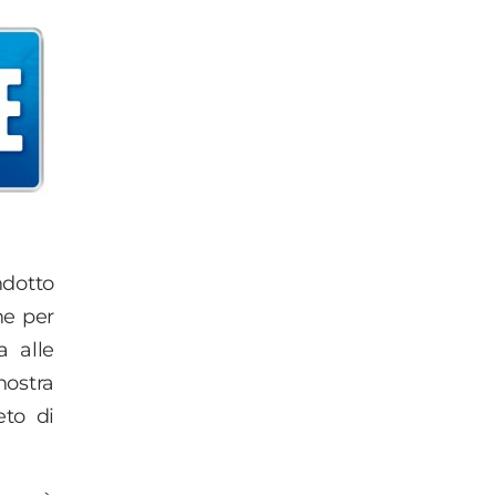
ndotto
he per
a alle
ostra
eto di