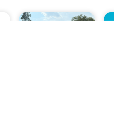
News
N
Inaugurata a Milano la
F
nuova area giochi di
I