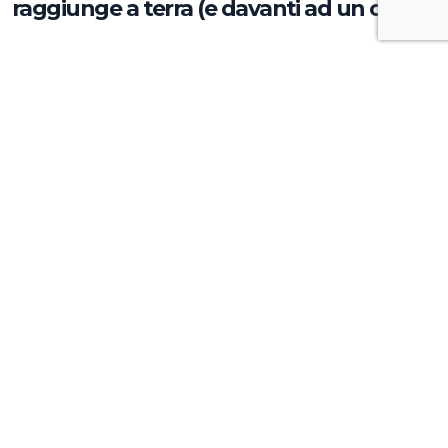
raggiunge a terra (e davanti ad un caffè)
Approfondimenti
La crisi non è un'emergenza, ma il vero
test per la tua azienda