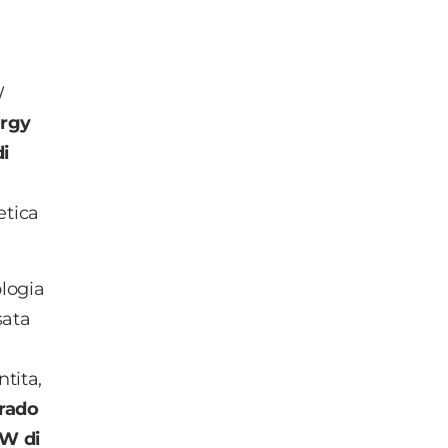
W
ergy
di
etica
ologia
sata
ntita,
grado
kW di