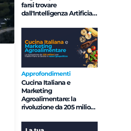
farsi trovare
dall'Intelligenza Artificiale
è una questione di
Governance e non di
parole chiave
Approfondimenti
Cucina Italiana e
Marketing
Agroalimentare: la
rivoluzione da 205 milioni
per trasformare la tavola
in asset geopolitico