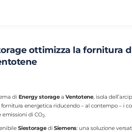
torage ottimizza la fornitura d
Ventotene
tema di
Energy storage
a
Ventotene
, isola dell’arc
a fornitura energetica riducendo – al contempo – i cos
e emissioni di CO
.
2
enibile
Siestorage
di
Siemens
: una soluzione versat