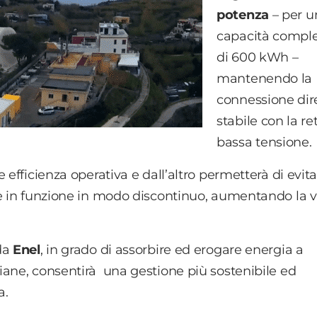
potenza
– per u
capacità comple
di 600 kWh –
mantenendo la
connessione dir
stabile con la re
bassa tensione.
 efficienza operativa e dall’altro permetterà di evit
re in funzione in modo discontinuo, aumentando la v
da
Enel
, in grado di assorbire ed erogare energia a
iane, consentirà una gestione più sostenibile ed
a.