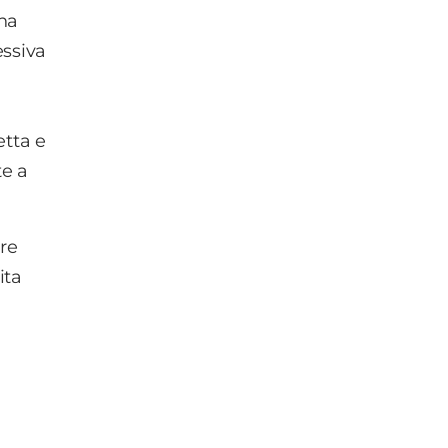
na
ssiva
etta e
te a
are
ita