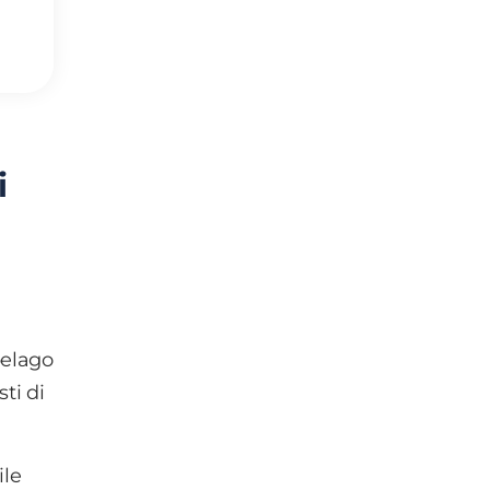
i
ipelago
ti di
ile