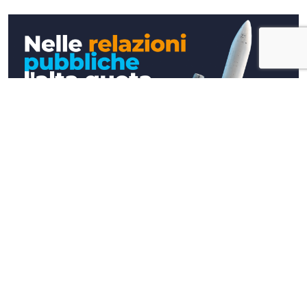
Approfondimenti
Nelle relazioni pubbliche l'alta quota si
raggiunge a terra (e davanti ad un caffè)