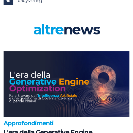
babysharing
altre
news
Approfondimenti
L'era della Generative Engine