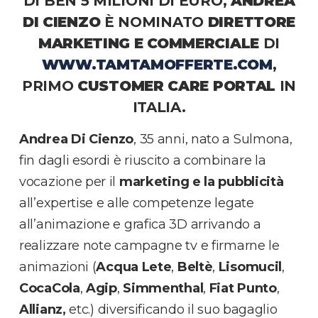
DI BEN 5 MILIONI DI EURO,
ANDREA
DI CIENZO
È NOMINATO
DIRETTORE
MARKETING E COMMERCIALE
DI
WWW.TAMTAMOFFERTE.COM
,
PRIMO
CUSTOMER CARE PORTAL
IN
ITALIA.
Andrea Di Cienzo
, 35 anni, nato a Sulmona,
fin dagli esordi è riuscito a combinare la
vocazione per il
marketing e la pubblicità
all’expertise e alle competenze legate
all’animazione e grafica 3D arrivando a
realizzare note campagne tv e firmarne le
animazioni (
Acqua Lete
,
Beltè
,
Lisomucil
,
CocaCola
,
Agip
,
Simmenthal
,
Fiat Punto
,
Allianz,
etc.) diversificando il suo bagaglio