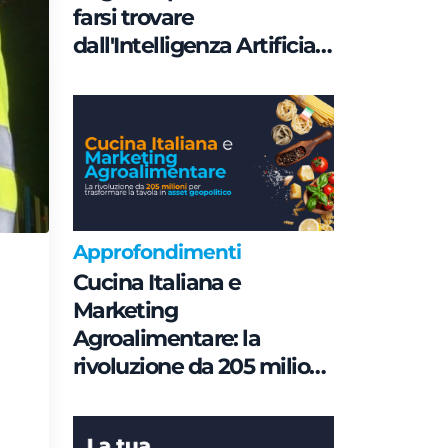
farsi trovare
dall'Intelligenza Artificiale
è una questione di
Governance e non di
parole chiave
Approfondimenti
Cucina Italiana e
Marketing
Agroalimentare: la
rivoluzione da 205 milioni
per trasformare la tavola
in asset geopolitico