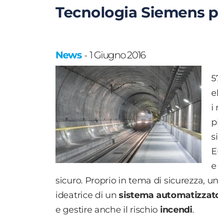
Tecnologia Siemens pe
News
1 Giugno 2016
-
5
e
i
p
s
E
e
sicuro. Proprio in tema di sicurezza, 
ideatrice di un
sistema automatizzat
e gestire anche il rischio
incendi
.