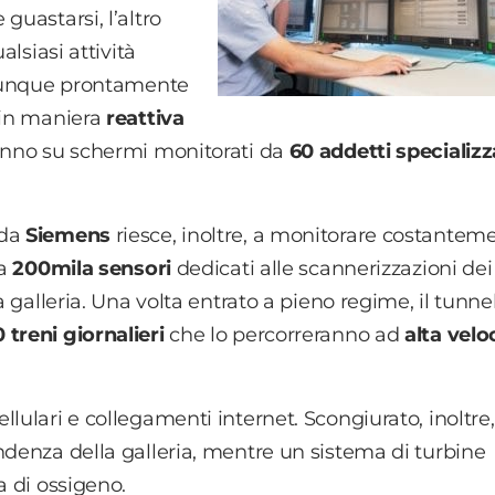
guastarsi, l’altro
alsiasi attività
à dunque prontamente
 in maniera
reattiva
ranno su schermi monitorati da
60 addetti specializz
 da
Siemens
riesce, inoltre, a monitorare costanteme
 a
200mila sensori
dedicati alle scannerizzazioni dei
a galleria. Una volta entrato a pieno regime, il tunne
 treni giornalieri
che lo percorreranno ad
alta velo
lulari e collegamenti internet. Scongiurato, inoltre, 
ndenza della galleria, mentre un sistema di turbine
a di ossigeno.