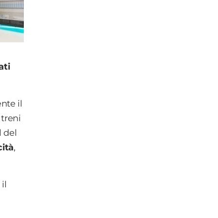
ati
nte il
 treni
l del
cità
,
il