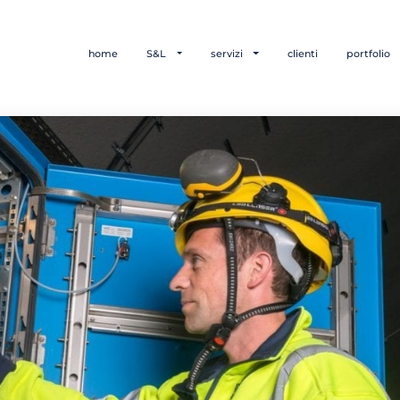
home
S&L
servizi
clienti
portfolio