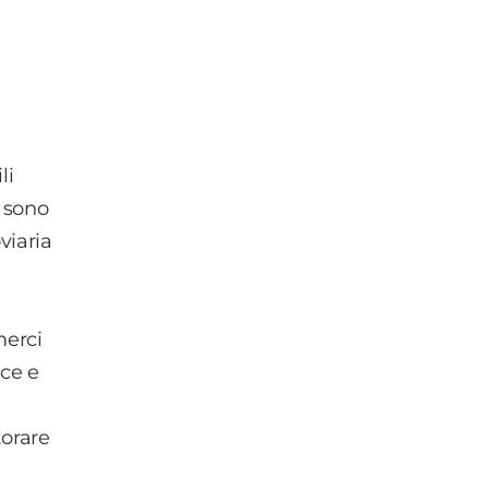
li
, sono
oviaria
merci
oce e
torare