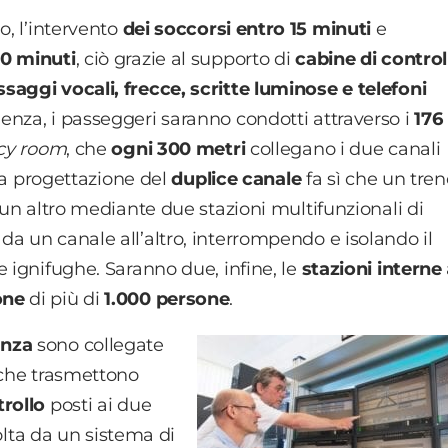
o, l’intervento
dei soccorsi entro 15 minuti
e
90 minuti
, ciò grazie al supporto di
cabine di control
saggi vocali, frecce, scritte luminose e telefoni
genza, i passeggeri saranno condotti attraverso i
176
cy room
, che
ogni 300 metri
collegano i due canali
 La progettazione del
duplice canale
fa sì che un tren
 un altro mediante due stazioni multifunzionali di
a un canale all’altro, interrompendo e isolando il
e ignifughe. Saranno due, infine, le
stazioni interne
one
di più di
1.000 persone
.
anza
sono collegate
che trasmettono
trollo
posti ai due
volta da un sistema di