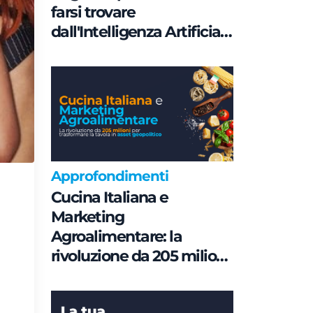
farsi trovare
dall'Intelligenza Artificiale
è una questione di
Governance e non di
parole chiave
Approfondimenti
Cucina Italiana e
Marketing
Agroalimentare: la
rivoluzione da 205 milioni
per trasformare la tavola
in asset geopolitico