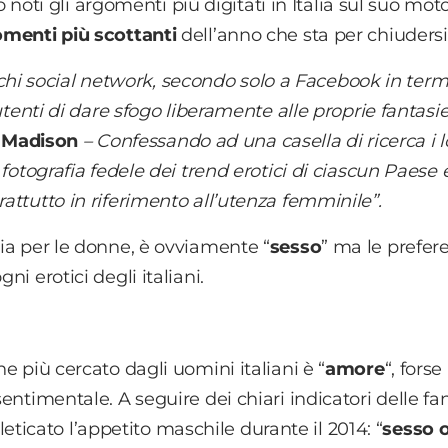
 noti gli argomenti più digitati in Italia sul suo mot
gomenti più scottanti
dell’anno che sta per chiudersi
i social network, secondo solo a Facebook in termi
i utenti di dare sfogo liberamente alle proprie fantasi
 Madison
– Confessando ad una casella di ricerca i l
 fotografia fedele dei trend erotici di ciascun Paese e
rattutto in riferimento all’utenza femminile”.
sia per le donne, è ovviamente “
sesso
” ma le prefer
ni erotici degli italiani.
ne più cercato dagli uomini italiani è “
amore
“, forse
sentimentale. A seguire dei chiari indicatori delle fa
icato l’appetito maschile durante il 2014: “
sesso o