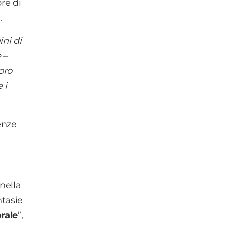
ore di
.
ni di
e
–
oro
 i
enze
 nella
ntasie
rale
”,