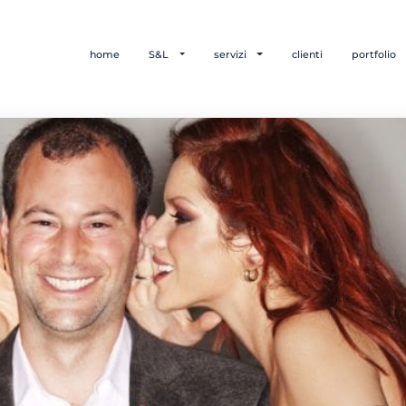
home
S&L
servizi
clienti
portfolio