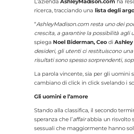
L’azienda
AshleyMadison.com
ha reso
ricerca, tracciando una
lista degli ar
“
AshleyMadison.com resta uno dei poch
crescita, a garantire la possibilità agl
spiega
Noel Biderman, Ceo
di
Ashley
desideri, gli utenti ci restituiscono una
risultati sono spesso sorprendenti, sop
La parola vincente, sia per gli uomini 
cambiano di click in click svelando i sog
Gli uomini e l’amore
Stando alla classifica, il secondo termi
speranza che l’
affair
abbia un risvolto 
sessuali che maggiormente hanno sollet