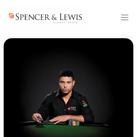
Skip to main content