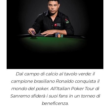
Dal campo di calcio al tavolo verde: il
campione brasiliano Ronaldo conquista il
mondo del poker. All’Italian Poker Tour di
Sanremo sfiderà i suoi fans in un torneo di
beneficenza.