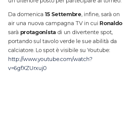
un ulteriore posto per partecipare al torneo.
Da domenica
15 Settembre
, infine, sarà on
air una nuova campagna TV in cui
Ronaldo
sarà
protagonista
di un divertente spot,
portando sul tavolo verde le sue abilità da
calciatore. Lo spot è visibile su Youtube:
http://www.youtube.com/watch?
v=6gfXZUrxuj0