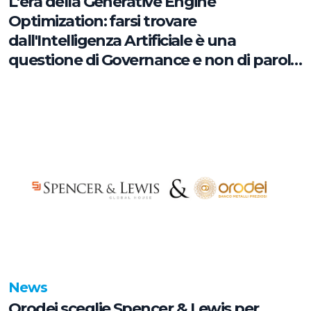
L'era della Generative Engine
Optimization: farsi trovare
dall'Intelligenza Artificiale è una
questione di Governance e non di parole
chiave
News
Orodei sceglie Spencer & Lewis per