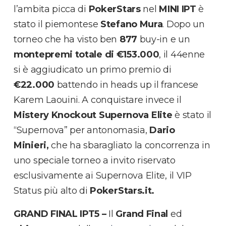
l’ambita picca di
PokerStars
nel
MINI IPT
è
stato il piemontese
Stefano Mura
. Dopo un
torneo che ha visto ben
877
buy-in e un
montepremi totale di
€153.000
, il 44enne
si è aggiudicato un primo premio di
€22.000
battendo in heads up il francese
Karem Laouini. A conquistare invece il
Mistery Knockout Supernova Elite
è stato il
“Supernova” per antonomasia,
Dario
Minieri
,
che ha sbaragliato la concorrenza in
uno speciale torneo a invito riservato
esclusivamente ai Supernova Elite, il VIP
Status più alto di
PokerStars.it.
GRAND FINAL IPT5
–
Il
Grand Final
ed