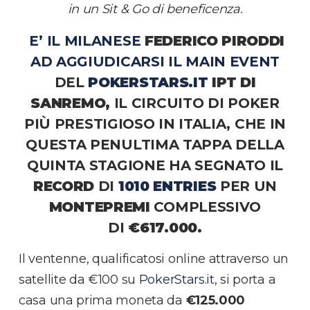
in un Sit & Go di beneficenza.
E’
IL MILANESE
FEDERICO PIRODDI
AD AGGIUDICARSI IL MAIN EVENT
DEL
POKERSTARS.IT
IPT DI
SANREMO
,
IL CIRCUITO DI POKER
PIÙ PRESTIGIOSO IN ITALIA, CHE IN
QUESTA PENULTIMA TAPPA DELLA
QUINTA STAGIONE HA SEGNATO IL
RECORD
DI
1010 ENTRIES
PER UN
MONTEPREMI
COMPLESSIVO
DI
€617.000
.
Il ventenne, qualificatosi online attraverso un
satellite da €100 su
PokerStars.it
, si porta a
casa una prima moneta da
€125.000