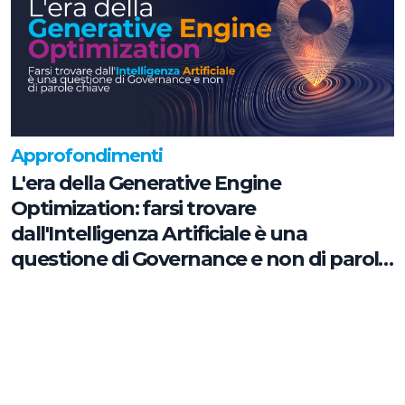
Approfondimenti
L'era della Generative Engine
Optimization: farsi trovare
dall'Intelligenza Artificiale è una
questione di Governance e non di parole
chiave