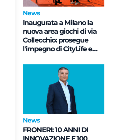
News
Inaugurata a Milano la
nuova area giochi di via
Collecchio: prosegue
l'impegno di CityLife e
SmartCityLife per gli
spazi pubblici del
Municipio 8
News
FRONERI: 10 ANNI DI
INNOVAZIONE E 100