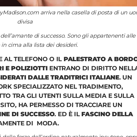
yMadison.com arriva nella casella di posta di un u
divisa
dell’amante di successo. Sono gli appartenenti alle 
 in cima alla lista dei desideri.
 AL TELEFONO O IL
PALESTRATO
A BORDO
I E POLIZIOTTI
ENTRANO DI DIRITTO NELL
IDERATI DALLE TRADITRICI ITALIANE
. UN
RK SPECIALIZZATO NEL TRADIMENTO,
TTO TRA GLI UTENTI SULLA MEDIA E SULLA
 SITO, HA PERMESSO DI TRACCIARE UN
INE DI SUCCESSO
. ED È IL
FASCINO DELLA
AMENTE DI MODA.
ori delle forze dell’ordine naturalmente incutono, op