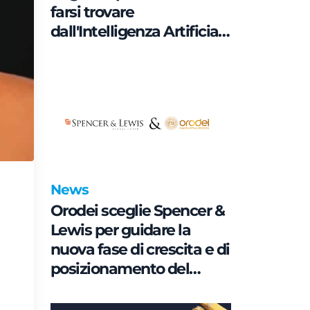
farsi trovare
dall'Intelligenza Artificiale
è una questione di
Governance e non di
parole chiave
News
Orodei sceglie Spencer &
Lewis per guidare la
nuova fase di crescita e di
posizionamento del
brand