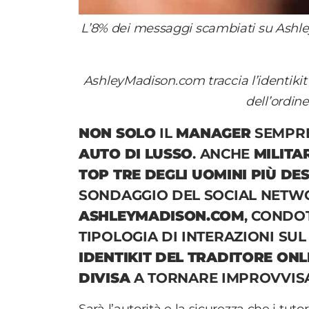
L’8% dei messaggi scambiati su Ashle
AshleyMadison.com traccia l’identikit 
dell’ordine
NON SOLO
IL
MANAGER
SEMPRE
AUTO DI LUSSO
. ANCHE
MILITAR
TOP TRE
DEGLI
UOMINI PIÙ DES
SONDAGGIO DEL SOCIAL NETWO
ASHLEYMADISON.COM
, CONDO
TIPOLOGIA DI INTERAZIONI SUL
IDENTIKIT DEL TRADITORE ONL
DIVISA
A TORNARE IMPROVVIS
Sarà l’autorità e la sicurezza che i tut