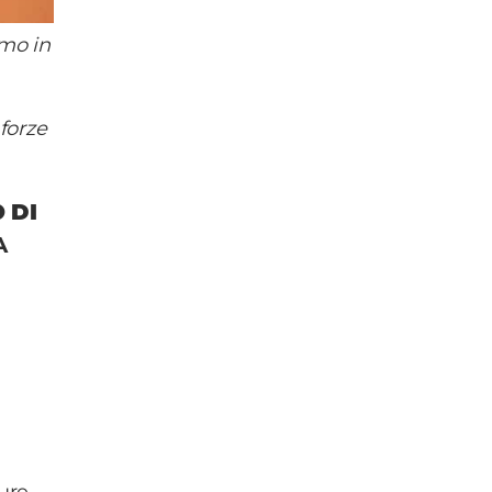
omo in
forze
 DI
A
pure