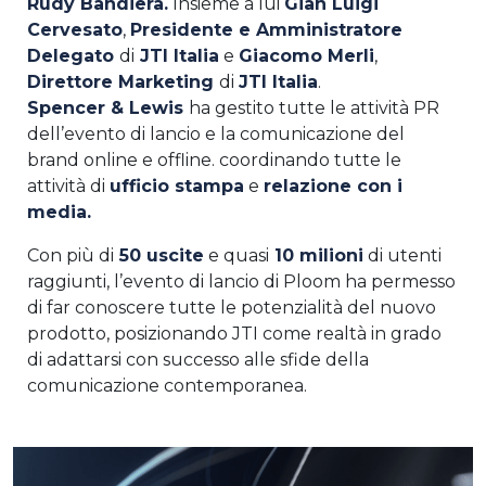
Rudy Bandiera.
Insieme a lui
Gian Luigi
Cervesato
,
Presidente e Amministratore
Delegato
di
JTI Italia
e
Giacomo Merli
,
Direttore Marketing
di
JTI Italia
.
Spencer & Lewis
ha gestito tutte le attività PR
dell’evento di lancio e la comunicazione del
brand online e offline. coordinando tutte le
attività di
ufficio stampa
e
relazione con i
media.
Con più di
50 uscite
e quasi
10 milioni
di utenti
raggiunti, l’evento di lancio di Ploom ha permesso
di far conoscere tutte le potenzialità del nuovo
prodotto, posizionando JTI come realtà in grado
di adattarsi con successo alle sfide della
comunicazione contemporanea.