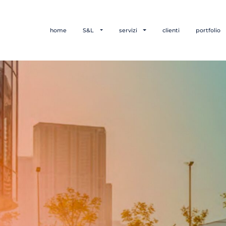
home
S&L
servizi
clienti
portfolio