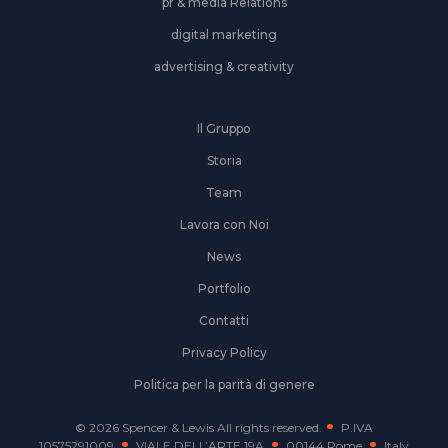
pr & media Relations
digital marketing
advertising & creativity
Il Gruppo
Storia
Team
Lavora con Noi
News
Portfolio
Contatti
Privacy Policy
Politica per la parità di genere
© 2026 Spencer & Lewis All rights reserved.
P.IVA
10575291009
VIALE DELL’ARTE 19A
00144 Rome
Italy