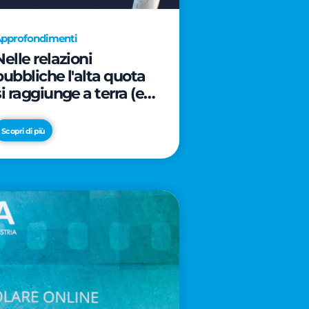
pprofondimenti
Nelle relazioni
pubbliche l'alta quota
si raggiunge a terra (e
davanti ad un caffè)
Scopri di più