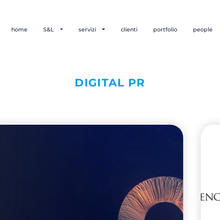
home
S&L
servizi
clienti
portfolio
people
DIGITAL PR