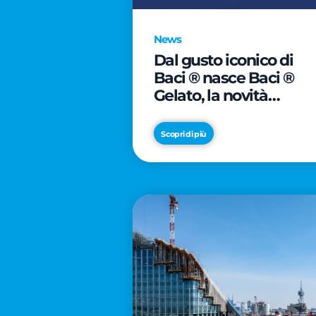
News
Dal gusto iconico di
Baci ® nasce Baci ®
Gelato, la novità
firmata Froneri
Scopri di più