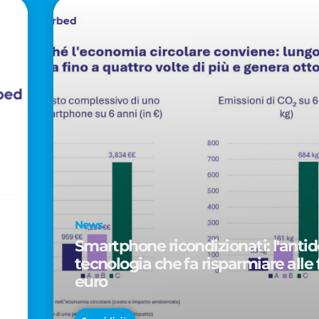
News
Smartphone ricondizionati: l'antido
tecnologia che fa risparmiare alle 
euro