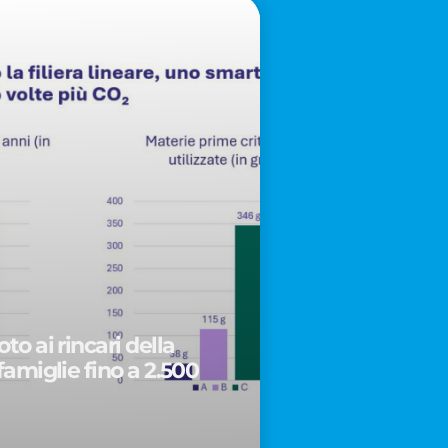
to ai rincari della
famiglie fino a 2.500