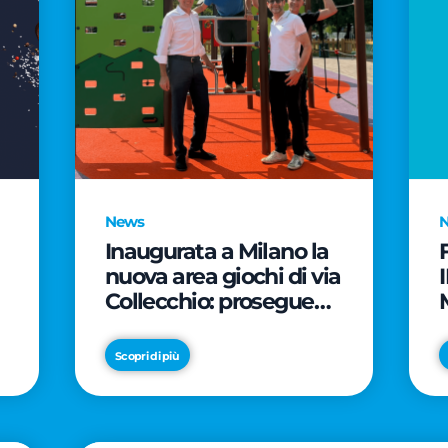
News
Inaugurata a Milano la
nuova area giochi di via
Collecchio: prosegue
l'impegno di CityLife e
e
SmartCityLife per gli
Scopri di più
spazi pubblici del
Municipio 8