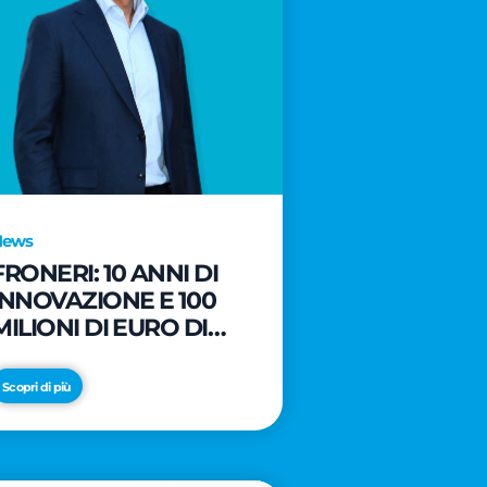
News
FRONERI: 10 ANNI DI
INNOVAZIONE E 100
MILIONI DI EURO DI
NUOVI INVESTIMENTI
PER LO SVILUPPO DEL
Scopri di più
MERCATO ITALIANO
DEL GELATO