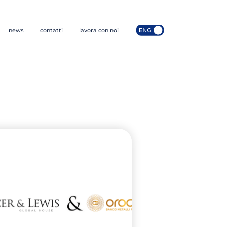
news
contatti
lavora con noi