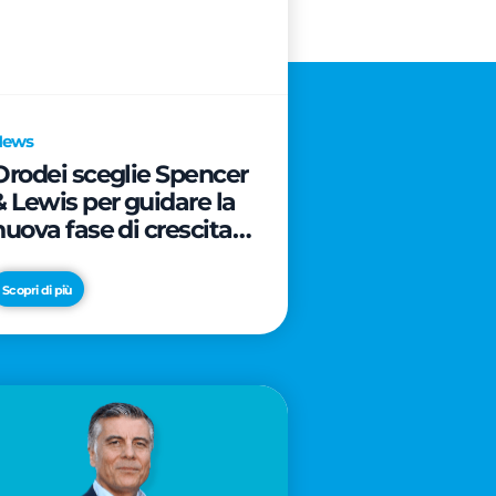
News
Orodei sceglie Spencer
& Lewis per guidare la
nuova fase di crescita e
di posizionamento del
brand
Scopri di più