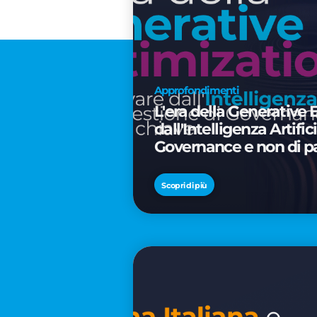
Approfondimenti
L'era della Generative 
dall'Intelligenza Artifi
Governance e non di p
Scopri di più