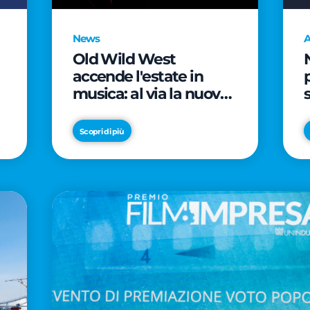
News
A
Old Wild West
accende l'estate in
musica: al via la nuova
edizione di "Music Star"
e le prestigiose
Scopri di più
partnership con Radio
Italia e Live Nation