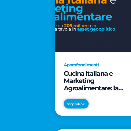
Approfondimenti
Cucina Italiana e
Marketing
Agroalimentare: la
rivoluzione da 205
milioni per trasformar
Scopri di più
la tavola in asset
geopolitico