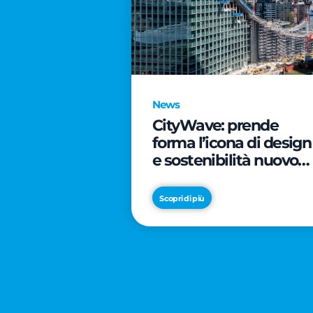
News
CityWave: prende
forma l’icona di design
e sostenibilità nuovo
tassello di CityLife
Scopri di più