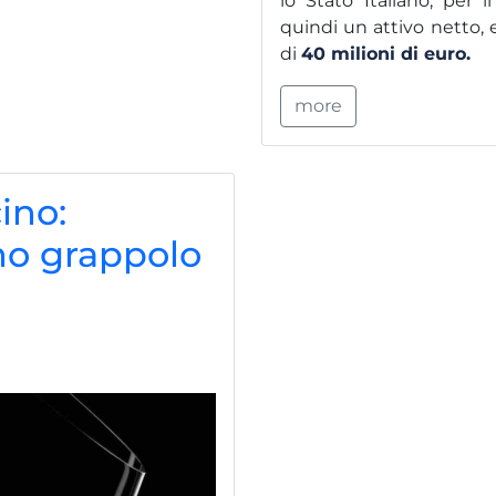
lo Stato Italiano, per
quindi un attivo netto, e
di
40 milioni di euro.
more
ino:
imo grappolo