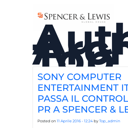
Skip to main content
Aut
Arch
Top
SONY COMPUTER
ENTERTAINMENT IT
PASSA IL CONTRO
PR A SPENCER & L
Posted on
11 Aprile 2016 - 12:24
by
Top_admin