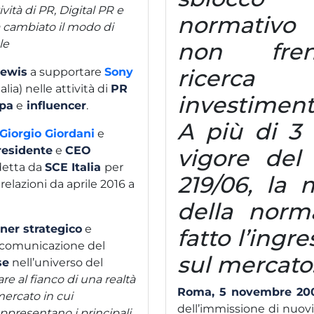
ività di PR, Digital PR e
normativo 
 cambiato il modo di
le
non fren
ricerc
Lewis
a supportare
Sony
alia) nelle attività di
PR
investiment
mpa
e
influencer
.
A più di 3 
Giorgio Giordani
e
residente
e
CEO
vigore del 
ndetta da
SCE Italia
per
219/06, la 
relazioni da aprile 2016 a
della norm
ner strategico
e
fatto l’ingr
di comunicazione del
sul mercato
se
nell’universo del
re al fianco di una realtà
Roma, 5 novembre 2
mercato in cui
dell’immissione di nuovi
appresentano i principali