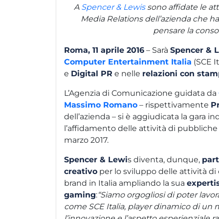
A
Spencer & Lewis
sono affidate le att
Media Relations dell’azienda che ha
pensare la conso
Roma, 11 aprile 2016
– Sarà
Spencer & 
Computer Entertainment Italia
(SCE It
e
Digital PR
e nelle
relazioni con sta
L’Agenzia di Comunicazione guidata da
Massimo Romano
– rispettivamente
P
dell’azienda – si è aggiudicata la gara i
l’affidamento delle attività di pubbliche 
marzo 2017.
Spencer & Lewi
s diventa, dunque,
part
creativo
per lo sviluppo delle attività 
brand in Italia ampliando la sua
experti
gaming
:
“Siamo orgogliosi di poter lavora
come SCE Italia, player dinamico di un 
l’innovazione e l’aspetto esperienziale r