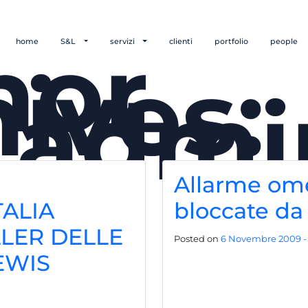
hor
home
S&L
servizi
clienti
portfolio
people
ives:
_admi
Allarme ome
ALIA
bloccate da 
LLER DELLE
Posted on
6 Novembre 2009 - 
EWIS