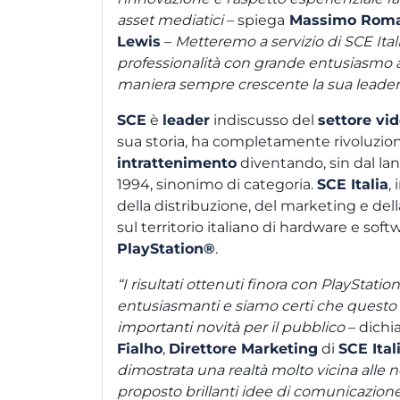
asset mediatici
– spiega
Massimo Rom
Lewis
–
Metteremo a servizio di SCE Itali
professionalità con grande entusiasmo al
maniera sempre crescente la sua leaders
SCE
è
leader
indiscusso del
settore vi
sua storia, ha completamente rivoluzion
intrattenimento
diventando, sin dal lan
1994, sinonimo di categoria.
SCE Italia
,
della distribuzione, del marketing e de
sul territorio italiano di hardware e sof
PlayStation®
.
“I risultati ottenuti finora con PlayStat
entusiasmanti e siamo certi che questo 2
importanti novità per il pubblico
– dichi
Fialho
,
Direttore Marketing
di
SCE Ital
dimostrata una realtà molto vicina alle 
proposto brillanti idee di comunicazione 