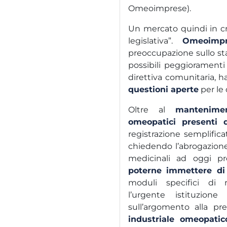
Omeoimprese).
Un mercato quindi in c
legislativa”.
Omeoimpr
preoccupazione sullo st
possibili peggioramenti
direttiva comunitaria,
questioni aperte
per le 
Oltre al
mantenime
omeopatici presenti 
registrazione semplifi
chiedendo l’abrogazione
medicinali ad oggi pr
poterne
immettere di
moduli specifici di r
l’urgente istituzio
sull’argomento alla p
industriale omeopatic