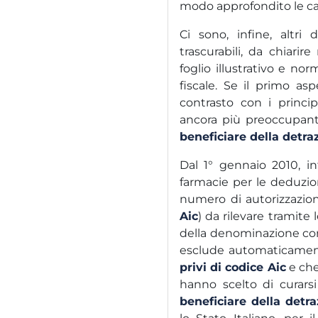
modo approfondito le car
Ci sono, infine, altri
trascurabili, da chiarire
foglio illustrativo e no
fiscale. Se il primo asp
contrasto con i princip
ancora più preoccupant
beneficiare della detra
Dal 1° gennaio 2010, in
farmacie per le deduzion
numero di autorizzazio
Aic
) da rilevare tramite 
della denominazione com
esclude automaticame
privi di codice Aic
e che
hanno scelto di curars
beneficiare della detra