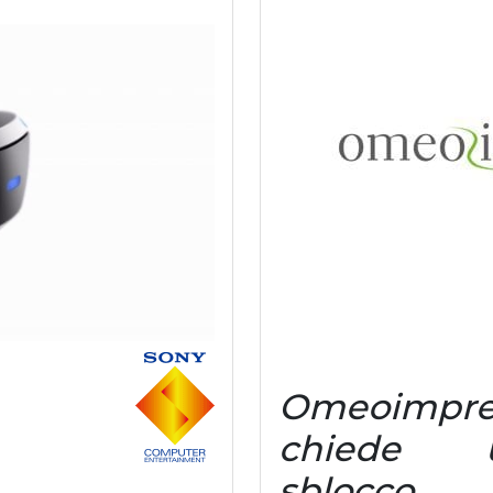
Omeoimpre
chiede 
sblocco