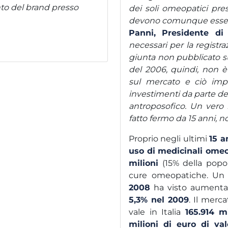
to del brand presso
dei soli omeopatici pre
devono comunque essere 
Panni, Presidente d
necessari per la registraz
giunta non pubblicato sul
del 2006, quindi, non è
sul mercato e ciò imp
investimenti da parte de
antroposofico. Un vero b
fatto fermo da 15 anni, n
Proprio negli ultimi
15 a
uso di medicinali omeo
milioni
(15% della popo
cure omeopatiche. Un 
2008
ha visto aumentare
5,3% nel 2009
. Il merca
vale in Italia
165.914 m
milioni di euro di val