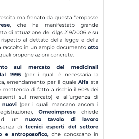
rescita ma frenato da questa “empasse
ese
, che ha manifestato grande
ato di attuazione del dlgs 219/2006 e su
 rispetto al dettato della legge e della
 ha raccolto in un ampio documento
otto
quali propone azioni concrete.
nto sul mercato dei medicinali
dal 1995
(per i quali è necessaria la
cata, emendamento per il quale
Aifa
sta
 mettendo di fatto a rischio il 60% dei
esenti sul mercato) e all’urgenza di
 nuovi
(per i quali mancano ancora i
egistrazione),
Omeoimprese
chiede
ne di un
nuovo tavolo di lavoro
resenza di
tecnici esperti del settore
o e antroposofico,
che conoscano in