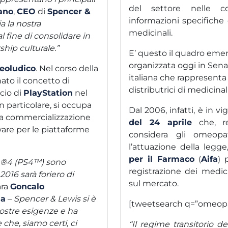
del settore nelle c
ano
,
CEO
di
Spencer &
informazioni specifiche 
a la nostra
medicinali.
 fine di consolidare in
hip culturale.”
E’ questo il quadro eme
organizzata oggi in Sen
deoludico
. Nel corso della
italiana che rappresenta 
ato il concetto di
distributrici di medicina
cio di
PlayStation
nel
 in particolare, si occupa
Dal 2006, infatti, è in vig
lla commercializzazione
del 24 aprile
che, re
tware per le piattaforme
considera gli omeopat
l’attuazione della legge
per il Farmaco
(
Aifa
) 
ion®4 (PS4™) sono
registrazione dei medic
016 sarà foriero di
sul mercato.
ara
Goncalo
ia
–
Spencer & Lewis si è
[tweetsearch q=”omeopat
nostre esigenze e ha
che, siamo certi, ci
“Il regime transitorio d