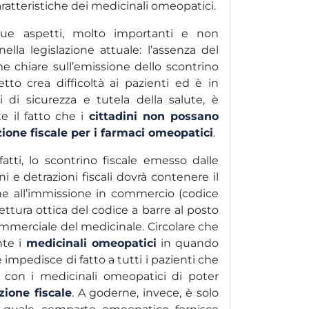
atteristiche dei medicinali omeopatici.
 due aspetti, molto importanti e non
 nella legislazione attuale: l’assenza del
rme chiare sull’emissione dello scontrino
etto crea difficoltà ai pazienti ed è in
i di sicurezza e tutela della salute, è
e il fatto che i
cittadini non possano
zione fiscale per i farmaci omeopatici
.
fatti, lo scontrino fiscale emesso dalle
i e detrazioni fiscali dovrà contenere il
ne all’immissione in commercio (codice
lettura ottica del codice a barre al posto
merciale del medicinale. Circolare che
nte i
medicinali omeopatici
in quando
 impedisce di fatto a tutti i pazienti che
i con i medicinali omeopatici di poter
zione fiscale
. A goderne, invece, è solo