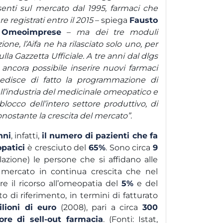
senti sul mercato dal 1995, farmaci che
registrati entro il 2015
– spiega
Fausto
i Omeoimprese
–
ma dei tre moduli
ione, l’Aifa ne ha rilasciato solo uno, per
la Gazzetta Ufficiale. A tre anni dal dlgs
 ancora possibile inserire nuovi farmaci
edisce di fatto la programmazione di
ll’industria del medicinale omeopatico e
locco dell’intero settore produttivo, di
onostante la crescita del mercato”.
nni
, infatti,
il numero di pazienti che fa
patici
è cresciuto del
65%
. Sono circa
9
lazione) le persone che si affidano alle
mercato in continua crescita che nel
 il ricorso all’omeopatia del
5%
e del
to di riferimento, in termini di fatturato
ilioni di euro
(2008), pari a circa
300
ore di sell-out farmacia
. (Fonti: Istat,