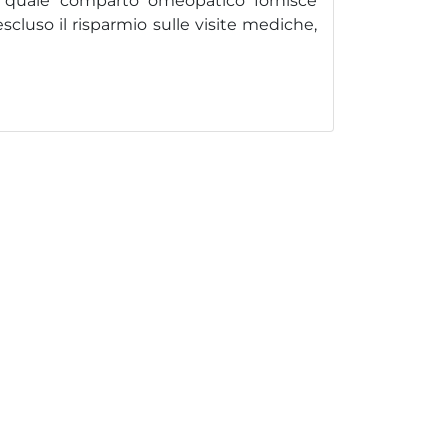
 il quale comparto omeopatico fornisce
scluso il risparmio sulle visite mediche,