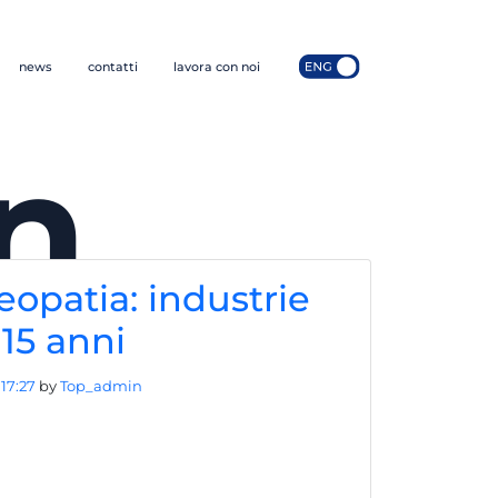
news
contatti
lavora con noi
n
opatia: industrie
15 anni
17:27
by
Top_admin