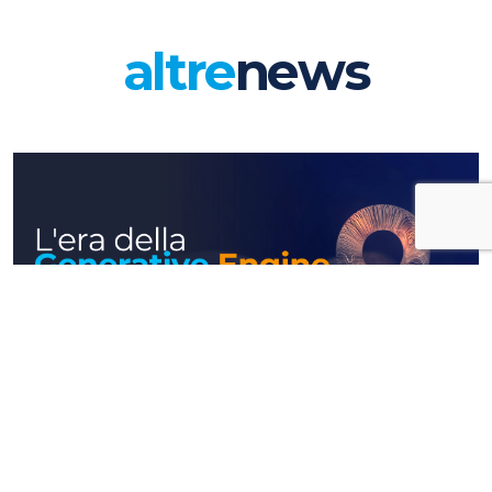
altre
news
Approfondimenti
L'era della Generative Engine
Optimization: farsi trovare