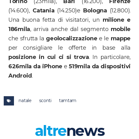
Torino
(23mila),
Bari
(16.200),
Firenze
(14.600),
Catania
(14.250)e
Bologna
(12.800).
Una buona fetta di visitatori, un
milione e
186mila
, arriva anche dal segmento
mobile
che sfrutta la
geolocalizzazione
e le
mappe
per consigliare le offerte in base alla
posizione in cui ci si trova
. In particolare,
626mila da iPhone
e
519mila da dispositivi
Android
.
natale
sconti
tamtam
altre
news