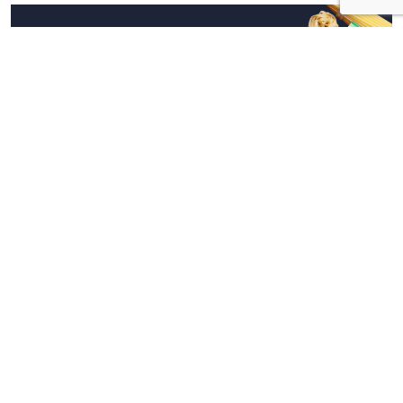
Approfondimenti
Cucina Italiana e Marketing
Agroalimentare: la rivoluzione da 205
milioni per trasformare la tavola in asset
geopolitico