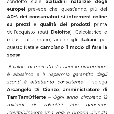
condotto sulle
abitudini natalizie degli
europei
prevede che, quest’anno, più del
40% dei consumatori si informerà online
su prezzi
e
qualità dei prodotti
prima
dell’acquisto (dati
Deloitte
). Calcolatrice e
mouse alla mano, anche
gli italiani
per
questo Natale
cambiano il modo di fare la
spesa
.
“
Il valore di mercato dei beni in promozione
è altissimo
e il risparmio garantito dagli
sconti è altrettanto consistente
– spiega
Arcangelo Di Cienzo
,
amministratore
di
TamTamOfferte
–
Ogni anno, circolano 12
miliardi di volantini che generano
inevitabilmente una vera e propria giungla