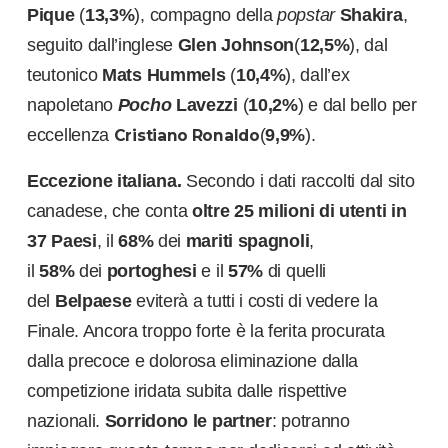
Pique
(
13,3%
), compagno della
popstar
Shakira
,
seguito dall’inglese
Glen Johnson
(
12,5%
), dal
teutonico
Mats Hummels
(
10,4%
), dall’ex
napoletano
Pocho
Lavezzi
(
10,2%
) e dal bello per
eccellenza
(
9
,9%
).
Cristiano Ronaldo
Eccezione italiana.
Secondo i dati raccolti dal sito
canadese, che conta
oltre
25 milioni di utenti
in
37 Paesi
, il
68%
dei
mariti spagnoli
,
il
58%
dei
portoghesi
e il
57%
di quelli
del
Belpaese
eviterà a tutti i costi di vedere la
Finale. Ancora troppo forte è la ferita procurata
dalla precoce e dolorosa eliminazione dalla
competizione iridata subita dalle rispettive
nazionali.
Sorridono le partner
: potranno