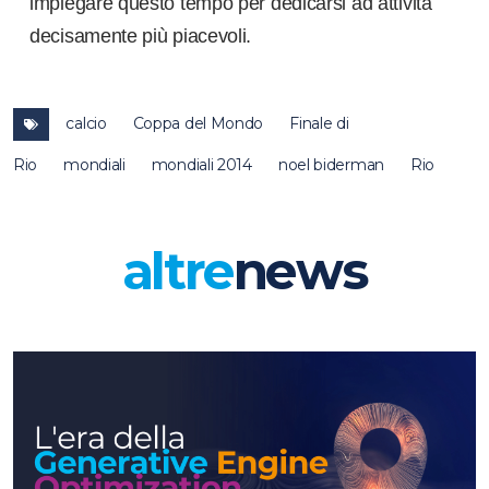
impiegare questo tempo per dedicarsi ad attività
decisamente più piacevoli.
calcio
Coppa del Mondo
Finale di
Rio
mondiali
mondiali 2014
noel biderman
Rio
altre
news