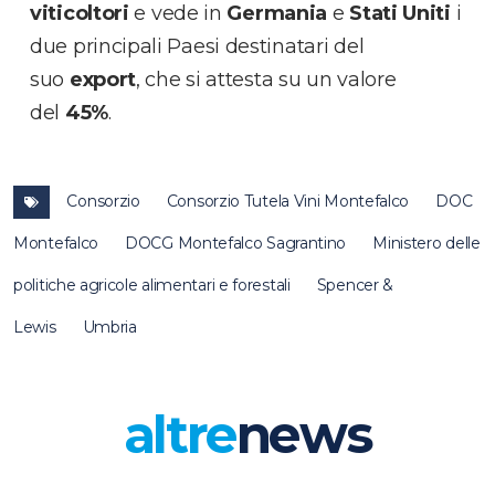
viticoltori
e vede in
Germania
e
Stati Uniti
i
due principali Paesi destinatari del
suo
export
,
che si attesta su un valore
del
45%
.
Consorzio
Consorzio Tutela Vini Montefalco
DOC
Montefalco
DOCG Montefalco Sagrantino
Ministero delle
politiche agricole alimentari e forestali
Spencer &
Lewis
Umbria
altre
news