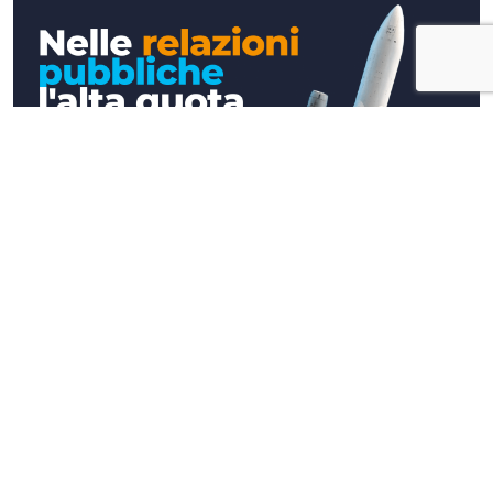
Approfondimenti
Nelle relazioni pubbliche l'alta quota si
raggiunge a terra (e davanti ad un caffè)