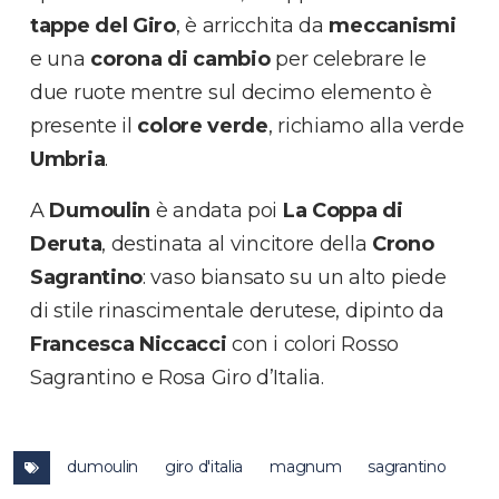
tappe del Giro
, è arricchita da
meccanismi
e una
corona di cambio
per celebrare le
due ruote mentre sul decimo elemento è
presente il
colore verde
, richiamo alla verde
Umbria
.
A
Dumoulin
è andata poi
La Coppa di
Deruta
, destinata al vincitore della
Crono
Sagrantino
: vaso biansato su un alto piede
di stile rinascimentale derutese, dipinto da
Francesca Niccacci
con i colori Rosso
Sagrantino e Rosa Giro d’Italia.
dumoulin
giro d'italia
magnum
sagrantino