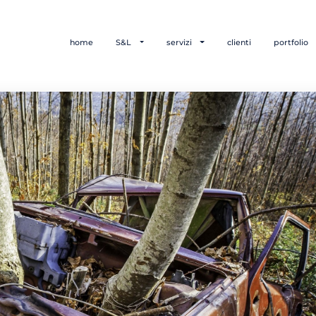
home
S&L
servizi
clienti
portfolio