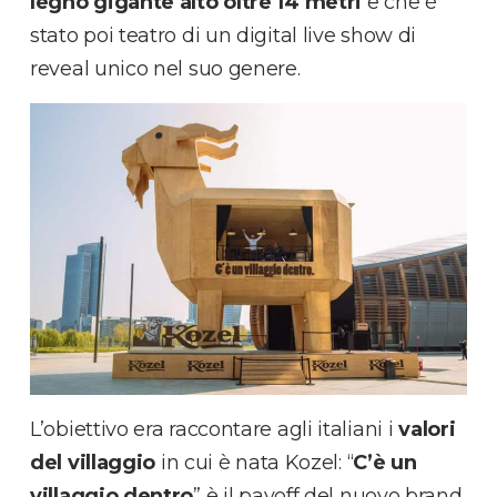
legno gigante alto oltre 14 metri
e che è
stato poi teatro di un digital live show di
reveal unico nel suo genere.
L’obiettivo era raccontare agli italiani i
valori
del villaggio
in cui è nata Kozel: “
C’è un
villaggio dentro
” è il payoff del nuovo brand