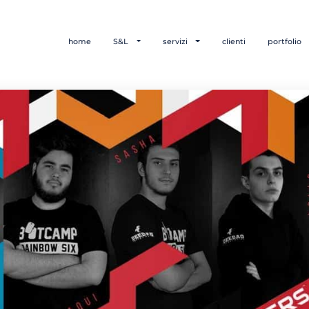
home
S&L
servizi
clienti
portfolio