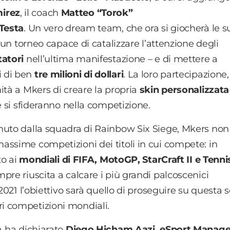
irez
, il coach
Matteo “Torok”
Testa
. Un vero dream team, che ora si giocherà le s
 un torneo capace di catalizzare l’attenzione degli
atori
nell’ultima manifestazione – e di mettere a
i di ben
tre milioni di dollari
. La loro partecipazione,
ità a Mkers di creare la propria
skin personalizzata
e si sfideranno nella competizione.
nuto dalla squadra di
Rainbow Six Siege
, Mkers non
assime competizioni dei titoli in cui compete: in
to ai
mondiali di FIFA, MotoGP, StarCraft II e Tenni
mpre riuscita a calcare i più grandi palcoscenici
2021 l’obiettivo sarà quello di proseguire su questa s
i competizioni mondiali.
o
, ha dichiarato
Diego Hicham Aazi, eSport Manage