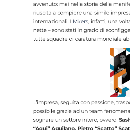
avvenuto: mai nella storia della manif
riuscita a compiere una simile impresa,
internazionali.
I
Mkers
, infatti, una v
olt
nette – sono stati in grado di sconfigg
tutte squadre di caratura mondiale abi
L’impresa, seguita con passione, trasp
possibile grazie ad un team fenomenale
sognare un settore intero, ovvero:
Sas
“Aqui” Aquilano, Pietro “Scatto” Sca