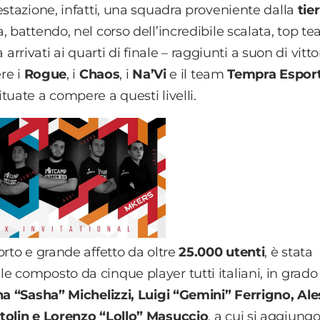
estazione, infatti, una squadra proveniente dalla
tier
 battendo, nel corso dell’incredibile scalata, top t
a arrivati ai quarti di finale – raggiunti a suon di vitto
ere i
Rogue
, i
Chaos
, i
Na’Vi
e il team
Tempra Espor
tuate a compere a questi livelli.
orto e grande affetto da oltre
25.000 utenti
, è stata
 composto da cinque player tutti italiani, in grado 
ha
“Sasha”
Michelizzi, Luigi “Gemini” Ferrigno, Ale
ttolin e Lorenzo “Lollo” Masuccio
, a cui si aggiungo