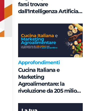
farsi trovare
dall'Intelligenza Artificiale
è una questione di
Governance e non di
parole chiave
Approfondimenti
Cucina Italiana e
Marketing
Agroalimentare: la
rivoluzione da 205 milioni
per trasformare la tavola
in asset geopolitico