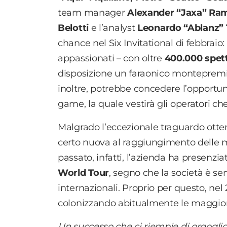
team manager
Alexander “Jaxa” Ram
Belotti
e
l’analyst
Leonardo “Ablanz” 
chance nel Six Invitational di febbraio:
appassionati – con oltre
400.000 spett
disposizione un faraonico monteprem
inoltre, potrebbe concedere l’opportun
game, la quale vestirà gli operatori ch
Malgrado l’eccezionale traguardo otte
certo nuova al raggiungimento delle m
passato, infatti, l’azienda ha presenzia
World Tour
, segno che la società è se
internazionali. Proprio per questo, nel 
colonizzando abitualmente le maggior
Un successo che ci riempie di orgogli