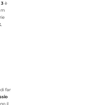
 3
è
eam
rie
t
,
di far
ssio
no il