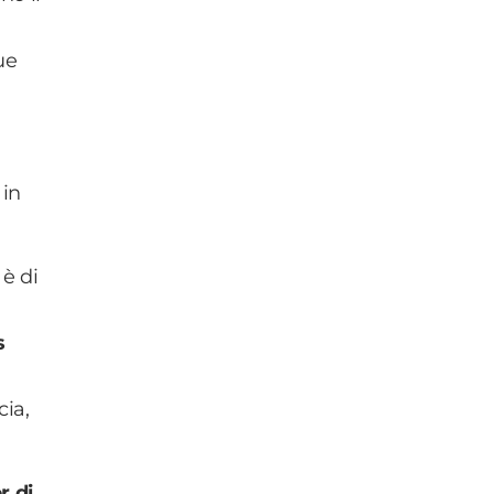
ue
in
 è di
s
cia,
r di