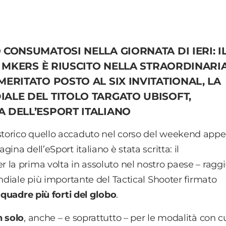
CONSUMATOSI NELLA GIORNATA DI IERI: I
I MKERS È RIUSCITO NELLA STRAORDINARI
ERITATO POSTO AL SIX INVITATIONAL, LA
ALE DEL TITOLO TARGATO UBISOFT,
 DELL’ESPORT ITALIANO
torico quello accaduto nel corso del weekend app
na dell’eSport italiano è stata scritta: il
r la prima volta in assoluto nel nostro paese – rag
ndiale più importante del T
actical
S
hooter
firmato
squadre più forti del globo
.
n solo
, anche – e soprattutto – per le modalità con c