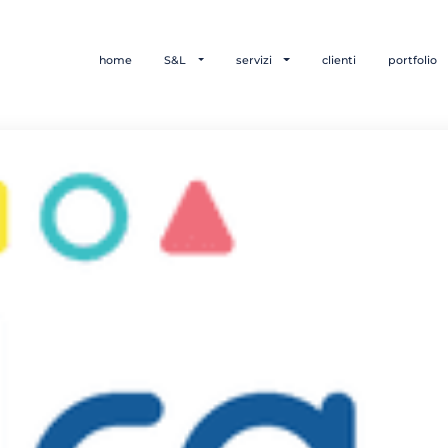
home
S&L
servizi
clienti
portfolio