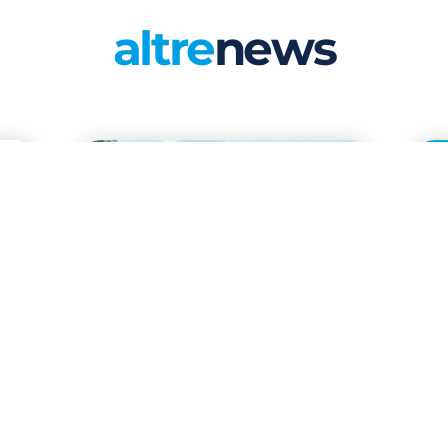
altre
news