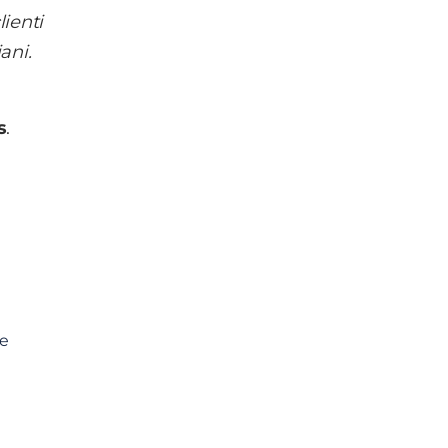
lienti
ani.
s
.
ce