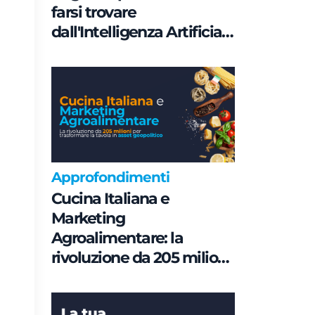
farsi trovare
dall'Intelligenza Artificiale
è una questione di
Governance e non di
parole chiave
Approfondimenti
Cucina Italiana e
Marketing
Agroalimentare: la
rivoluzione da 205 milioni
per trasformare la tavola
in asset geopolitico