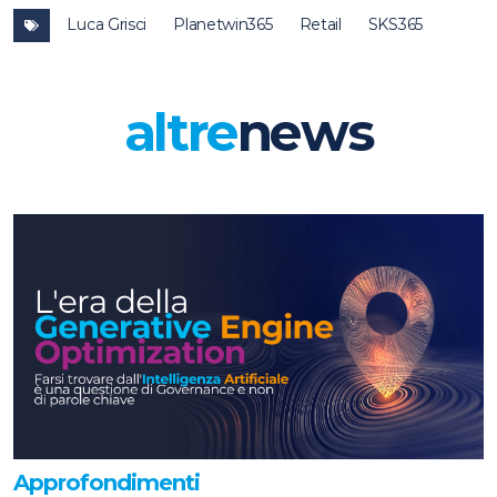
Luca Grisci
Planetwin365
Retail
SKS365
altre
news
Approfondimenti