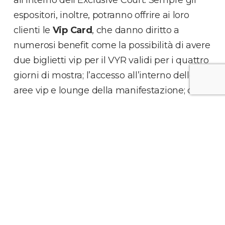
espositori, inoltre, potranno offrire ai loro
clienti le
Vip Card
, che danno diritto a
numerosi benefit come la possibilità di avere
due biglietti vip per il VYR validi per i quattro
giorni di mostra; l’accesso all’interno delle
aree vip e lounge della manifestazione; due
inviti al party esclusivo il giorno
dell’inaugurazione; un servizio di concierge
offerto dall’Augustus Hotel & Resort di Forte
dei Marmi e la possibilità di usufruire di una
personal shopper dedicata, un’assistente che
affiancherà e guiderà il cliente nelle migliori
boutique della Versilia.
Ma
Versilia Yachting Rendez-vous
non sarà